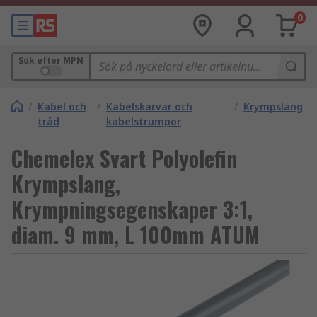
0
Sök efter MPN
/
Kabel och
/
Kabelskarvar och
/
Krympslang
tråd
kabelstrumpor
Chemelex Svart Polyolefin
Krympslang,
Krympningsegenskaper 3:1,
diam. 9 mm, L 100mm ATUM