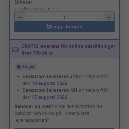
Add
Enheter
to
välj eller skriv kvantitet
Basket
Lägg i korgen
GRATIS leverans för online beställningar
över 750,00 kr
I lager
Dessutom levereras
379
enhet(er) från
den
10 augusti 2026
Dessutom levereras
461
enhet(er) från
den
17 augusti 2026
Behöver du mer?
Ange den kvantitet du
behöver och klicka på "Kontrollera
leveransdatum"