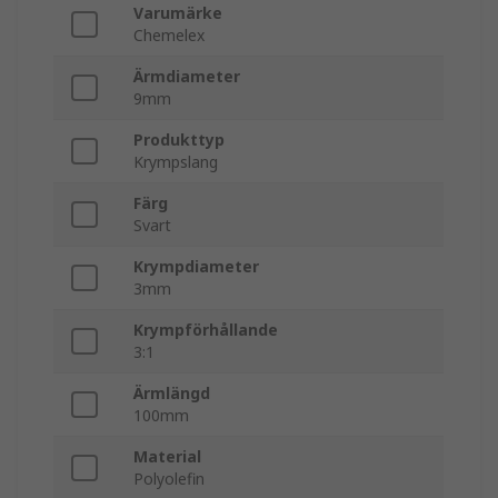
Varumärke
Chemelex
Ärmdiameter
9mm
Produkttyp
Krympslang
Färg
Svart
Krympdiameter
3mm
Krympförhållande
3:1
Ärmlängd
100mm
Material
Polyolefin