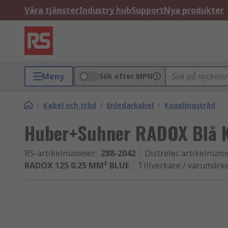
Våra tjänster
Industry hub
Support
Nya produkter
Meny
Sök efter MPN
/
Kabel och tråd
/
Enledarkabel
/
Kopplingstråd
Huber+Suhner RADOX Blå K
RS-artikelnummer
:
288-2042
Distrelec artikelnum
RADOX 125 0.25 MM² BLUE
Tillverkare / varumärk