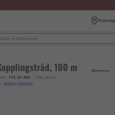
Paketsp
opplingstråd, 100 m
mer
:
155-41-400
Tillv. art.nr
:
e
:
Huber+Suhner