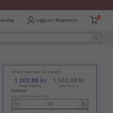
0
årning
Logga in / Registrera
Antal (1 rulle med 100 meter)*
1 202,00 kr
1 502,00 kr
(exkl. moms)
(inkl. moms)
Add
Enheter
to
välj eller skriv kvantitet
Basket