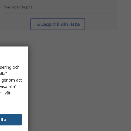
*vägledande pris
Lägg till din lista
isering och
lla"
es genom att
isa alla".
 i vår
lla