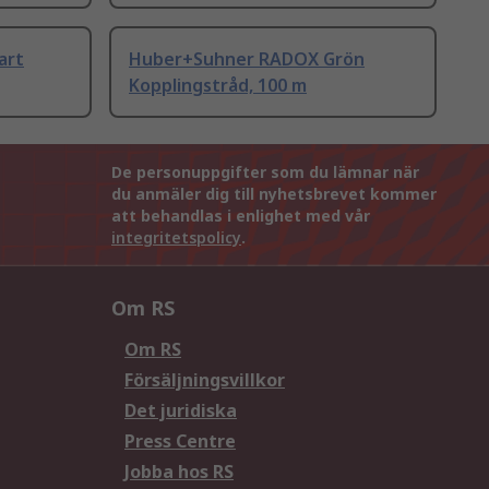
art
Huber+Suhner RADOX Grön
Kopplingstråd, 100 m
De personuppgifter som du lämnar när
du anmäler dig till nyhetsbrevet kommer
att behandlas i enlighet med vår
integritetspolicy
.
Om RS
Om RS
Försäljningsvillkor
Det juridiska
Press Centre
Jobba hos RS