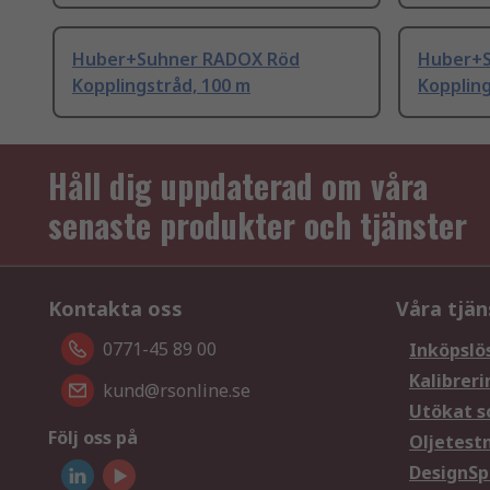
Huber+Suhner RADOX Röd
Huber+S
Kopplingstråd, 100 m
Koppling
Håll dig uppdaterad om våra
senaste produkter och tjänster
Kontakta oss
Våra tjän
0771-45 89 00
Inköpslö
Kalibreri
kund@rsonline.se
Utökat s
Följ oss på
Oljetest
DesignSp