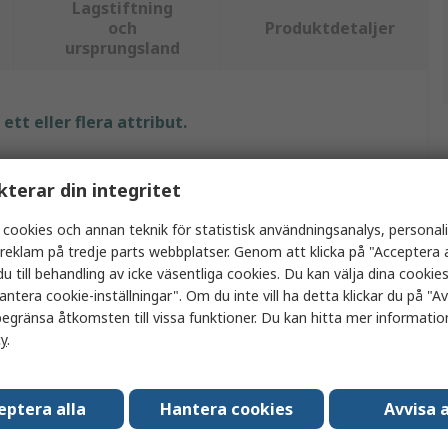
Lagstiftning
och
Produktdetaljer
ursprungsland
tt eller flera attribut.
Värde
kterar din integritet
Huber+Suhner
 cookies och annan teknik för statistisk användningsanalys, personal
a reklam på tredje parts webbplatser. Genom att klicka på "Acceptera a
Kopplingstråd
u till behandling av icke väsentliga cookies. Du kan välja dina cooki
antera cookie-inställningar". Om du inte vill ha detta klickar du på "Avv
Blå
egränsa åtkomsten till vissa funktioner. Du kan hitta mer information
100m
cy
.
ratur
125°C
eptera alla
Hantera cookies
Avvisa a
Förtent koppar