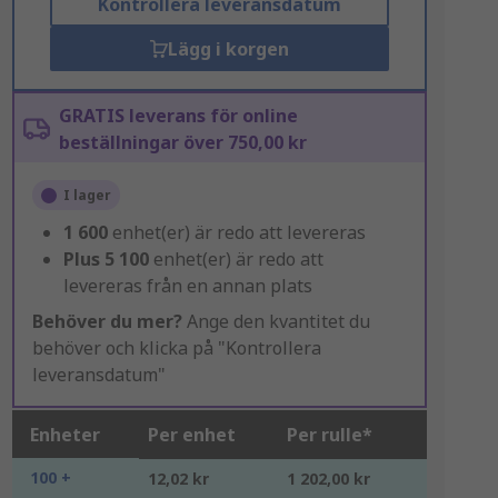
Kontrollera leveransdatum
Lägg i korgen
GRATIS leverans för online
beställningar över 750,00 kr
I lager
1 600
enhet(er) är redo att levereras
Plus
5 100
enhet(er) är redo att
levereras från en annan plats
Behöver du mer?
Ange den kvantitet du
behöver och klicka på "Kontrollera
leveransdatum"
Enheter
Per enhet
Per rulle*
100 +
12,02 kr
1 202,00 kr