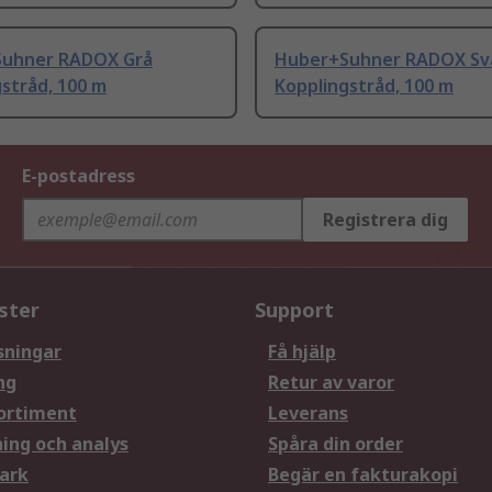
uhner RADOX Grå
Huber+Suhner RADOX Sv
stråd, 100 m
Kopplingstråd, 100 m
E-postadress
Registrera dig
ster
Support
sningar
Få hjälp
ng
Retur av varor
ortiment
Leverans
ning och analys
Spåra din order
ark
Begär en fakturakopi