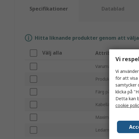
Specifikationer
Datablad
Hitta liknande produkter genom att välja e
Välj alla
Attribut
Vi respe
Varumärke
Vi använder
för att vis
Produkttyp
samtycker d
klicka på "H
Färg på mantel
Detta kan b
Kabellängd
cookie poli
Maximal arbetstempe
Acc
Ledarmaterial