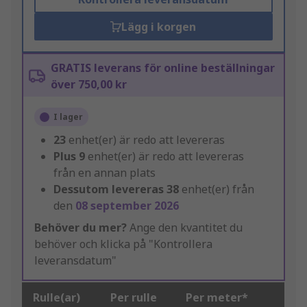
Lägg i korgen
GRATIS leverans för online beställningar
över 750,00 kr
I lager
23
enhet(er) är redo att levereras
Plus
9
enhet(er) är redo att levereras
från en annan plats
Dessutom levereras
38
enhet(er) från
den
08 september 2026
Behöver du mer?
Ange den kvantitet du
behöver och klicka på "Kontrollera
leveransdatum"
Rulle(ar)
Per rulle
Per meter*