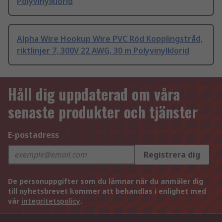
Polyvinylklorid
Alpha Wire Hookup Wire PVC Röd Kopplingstråd,
riktlinjer 7, 300V 22 AWG, 30 m Polyvinylklorid
Håll dig uppdaterad om våra
senaste produkter och tjänster
E-postadress
Registrera dig
De personuppgifter som du lämnar när du anmäler dig
till nyhetsbrevet kommer att behandlas i enlighet med
vår
integritetspolicy
.