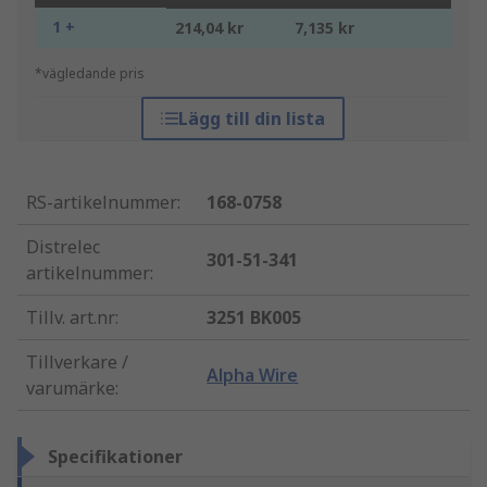
1 +
214,04 kr
7,135 kr
*vägledande pris
Lägg till din lista
RS-artikelnummer
:
168-0758
Distrelec
301-51-341
artikelnummer
:
Tillv. art.nr
:
3251 BK005
Tillverkare /
Alpha Wire
varumärke
:
Specifikationer