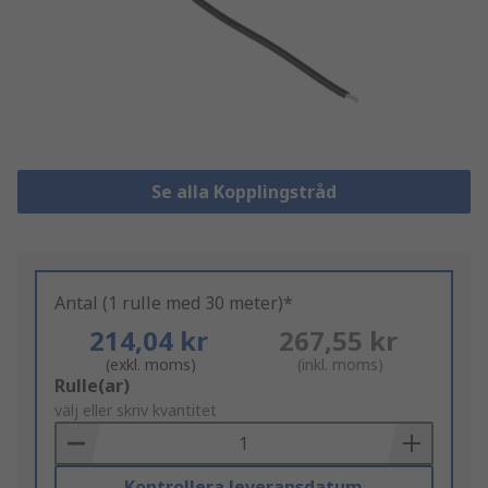
Se alla Kopplingstråd
Antal (1 rulle med 30 meter)*
214,04 kr
267,55 kr
(exkl. moms)
(inkl. moms)
Add
Rulle(ar)
to
välj eller skriv kvantitet
Basket
Kontrollera leveransdatum