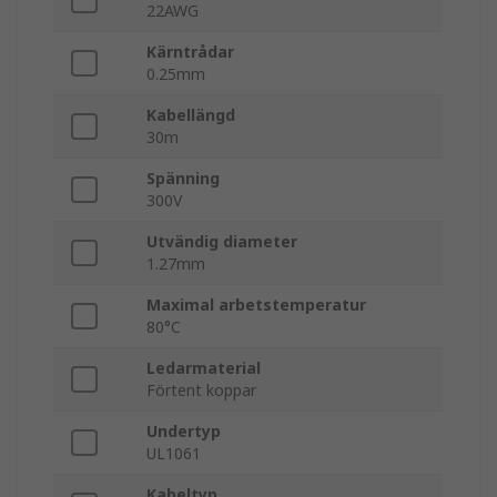
22AWG
Kärntrådar
0.25mm
Kabellängd
30m
Spänning
300V
Utvändig diameter
1.27mm
Maximal arbetstemperatur
80°C
Ledarmaterial
Förtent koppar
Undertyp
UL1061
Kabeltyp