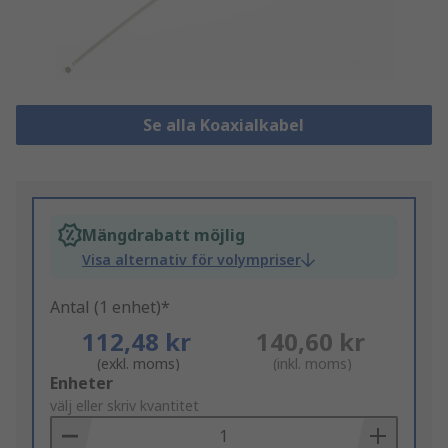
Se alla Koaxialkabel
Mängdrabatt möjlig
Visa alternativ för volympriser
Antal (1 enhet)*
112,48 kr
140,60 kr
(exkl. moms)
(inkl. moms)
Add
Enheter
to
välj eller skriv kvantitet
Basket