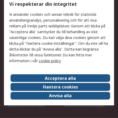
Vi respekterar din integritet
DesignSpark
Teknisk Support
Ditt lokala säljteam
Exportlösningar
Vi använder cookies och annan teknik för statistisk
användningsanalys, personalisering och för att visa
reklam på tredje parts webbplatser. Genom att klicka på
Support
"Acceptera alla" samtycker du till behandling av icke
Få hjälp
Retur av varor
väsentliga cookies. Du kan välja dina cookies genom att
klicka på "Hantera cookie-inställningar". Om du inte vill ha
Leverans
Spåra din order
detta klickar du på "Avvisa alla". Detta kan begränsa
Begär en fakturakopi
Fördelar med RS-konto
åtkomsten till vissa funktioner. Du kan hitta mer
Betalningsalternativ
Okdo
information i vår
cookie policy
.
Om RS
Acceptera alla
Om RS
Försäljningsvillkor
Hantera cookies
Det juridiska
Press Centre
Avvisa alla
Jobba hos RS
ESG
Över hela världen
Våra certificeringar