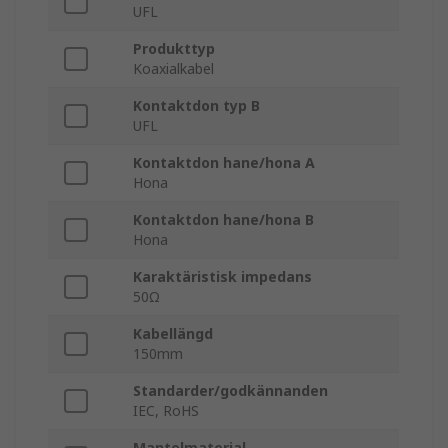
UFL
Produkttyp
Koaxialkabel
Kontaktdon typ B
UFL
Kontaktdon hane/hona A
Hona
Kontaktdon hane/hona B
Hona
Karaktäristisk impedans
50Ω
Kabellängd
150mm
Standarder/godkännanden
IEC, RoHS
Mantelmaterial