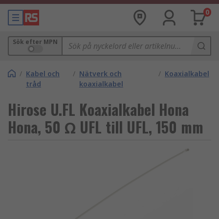
0
Sök efter MPN
/
Kabel och
/
Nätverk och
/
Koaxialkabel
tråd
koaxialkabel
Hirose U.FL Koaxialkabel Hona
Hona, 50 Ω UFL till UFL, 150 mm