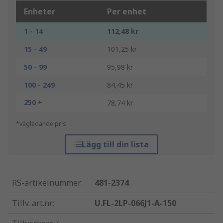
Enheter
Per enhet
1 - 14
112,48 kr
15 - 49
101,25 kr
50 - 99
95,98 kr
100 - 249
84,45 kr
250 +
78,74 kr
*vägledande pris
Lägg till din lista
RS-artikelnummer
:
481-2374
Tillv. art.nr
:
U.FL-2LP-066J1-A-150