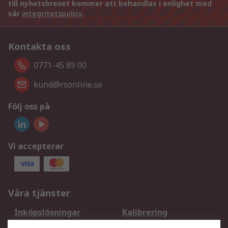
till nyhetsbrevet kommer att behandlas i enlighet med
vår
integritetspolicy
.
Kontakta oss
0771-45 89 00
kund@rsonline.se
Följ oss på
Vi accepterar
Våra tjänster
Inköpslösningar
Kalibrering
Utökat sortiment
Oljetestning och analys