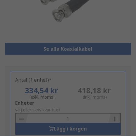
Se alla Koaxialkabel
Antal (1 enhet)*
334,54 kr
418,18 kr
(exkl. moms)
(inkl. moms)
Add
Enheter
to
välj eller skriv kvantitet
Basket
Lägg i korgen