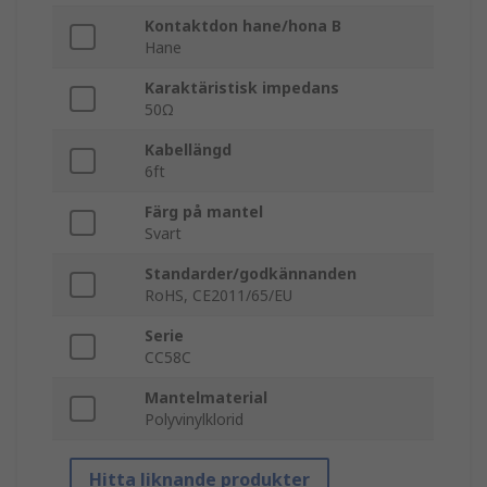
Kontaktdon hane/hona B
Hane
Karaktäristisk impedans
50Ω
Kabellängd
6ft
Färg på mantel
Svart
Standarder/godkännanden
RoHS, CE2011/65/EU
Serie
CC58C
Mantelmaterial
Polyvinylklorid
Hitta liknande produkter