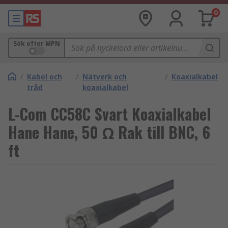
0
Sök efter MPN
/
Kabel och
/
Nätverk och
/
Koaxialkabel
tråd
koaxialkabel
L-Com CC58C Svart Koaxialkabel
Hane Hane, 50 Ω Rak till BNC, 6
ft