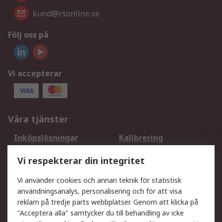
kund@rsonline.se
Följ oss på
Vi accepterar
Våra tjänster
Inköpslösningar
Kalibrering
Utökat sortiment
Oljetestning och analys
Vi respekterar din integritet
DesignSpark
Teknisk Support
Ditt lokala säljteam
Exportlösningar
Vi använder cookies och annan teknik för statistisk
användningsanalys, personalisering och för att visa
reklam på tredje parts webbplatser. Genom att klicka på
Support
"Acceptera alla" samtycker du till behandling av icke