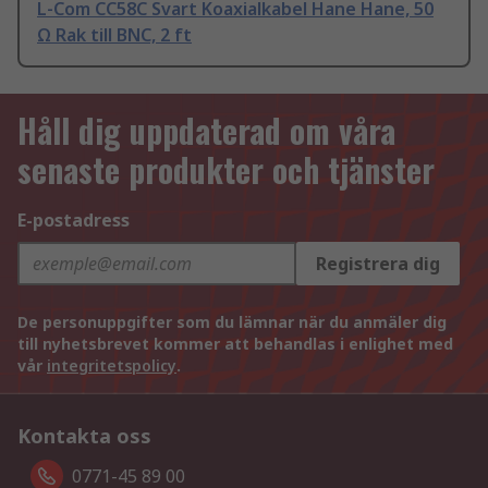
L-Com CC58C Svart Koaxialkabel Hane Hane, 50
Ω Rak till BNC, 2 ft
Håll dig uppdaterad om våra
senaste produkter och tjänster
E-postadress
Registrera dig
De personuppgifter som du lämnar när du anmäler dig
till nyhetsbrevet kommer att behandlas i enlighet med
vår
integritetspolicy
.
Kontakta oss
0771-45 89 00