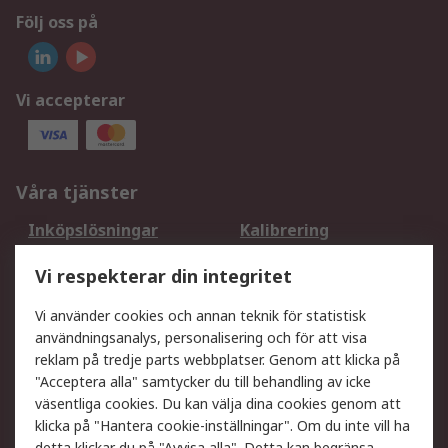
Följ oss på
Vi accepterar
Våra tjänster
Inköpslösningar
Kalibrering
Utökat sortiment
Oljetestning och analys
Vi respekterar din integritet
DesignSpark
Teknisk Support
Ditt lokala säljteam
Exportlösningar
Vi använder cookies och annan teknik för statistisk
användningsanalys, personalisering och för att visa
reklam på tredje parts webbplatser. Genom att klicka på
Support
"Acceptera alla" samtycker du till behandling av icke
Få hjälp
Retur av varor
väsentliga cookies. Du kan välja dina cookies genom att
klicka på "Hantera cookie-inställningar". Om du inte vill ha
Leverans
Spåra din order
detta klickar du på "Avvisa alla". Detta kan begränsa