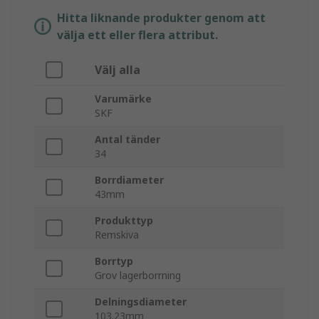
Hitta liknande produkter genom att
välja ett eller flera attribut.
Välj alla
Varumärke
SKF
Antal tänder
34
Borrdiameter
43mm
Produkttyp
Remskiva
Borrtyp
Grov lagerborrning
Delningsdiameter
103.23mm