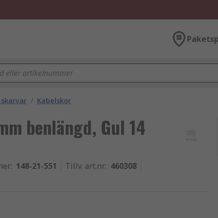
Paketsp
 skarvar
/
Kabelskor
 mm benlängd, Gul 14
mer
:
148-21-551
Tillv. art.nr
:
460308