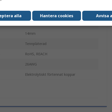
8mm
Isolerad
eptera alla
Hantera cookies
Avvisa a
18AWG
14mm
Tennpläterad
n
RoHS, REACH
26AWG
Elektrolytiskt förtennat koppar