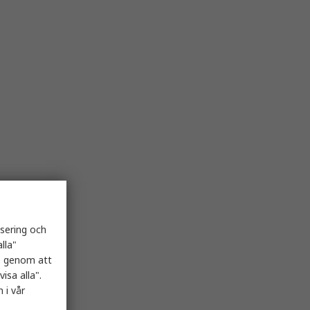
isering och
lla"
es genom att
isa alla".
 i vår