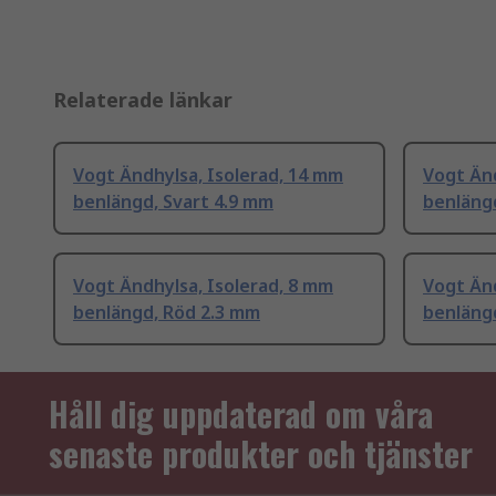
Relaterade länkar
Vogt Ändhylsa, Isolerad, 14 mm
Vogt Änd
benlängd, Svart 4.9 mm
benläng
Vogt Ändhylsa, Isolerad, 8 mm
Vogt Änd
benlängd, Röd 2.3 mm
benlängd
Håll dig uppdaterad om våra
senaste produkter och tjänster