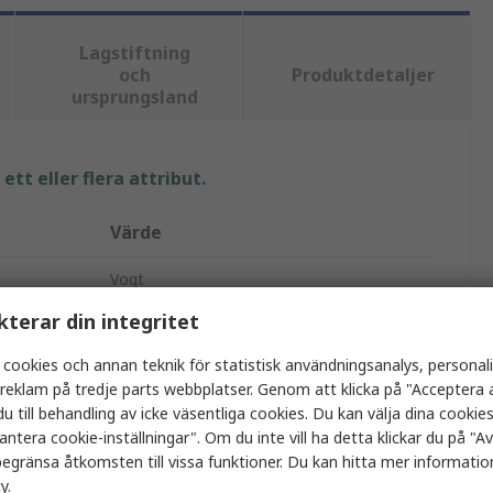
Lagstiftning
och
Produktdetaljer
ursprungsland
tt eller flera attribut.
Värde
Vogt
kterar din integritet
Ändhylsa
 cookies och annan teknik för statistisk användningsanalys, personal
14mm
a reklam på tredje parts webbplatser. Genom att klicka på "Acceptera a
u till behandling av icke väsentliga cookies. Du kan välja dina cooki
Polypropylen
antera cookie-inställningar". Om du inte vill ha detta klickar du på "Avv
Gul
egränsa åtkomsten till vissa funktioner. Du kan hitta mer information
cy
.