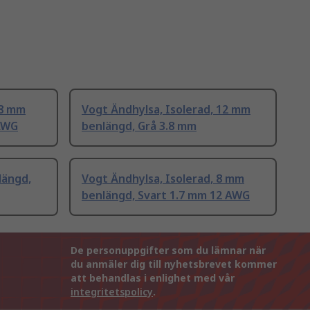
 8 mm
Vogt Ändhylsa, Isolerad, 12 mm
 AWG
benlängd, Grå 3.8 mm
längd,
Vogt Ändhylsa, Isolerad, 8 mm
benlängd, Svart 1.7 mm 12 AWG
De personuppgifter som du lämnar när
du anmäler dig till nyhetsbrevet kommer
att behandlas i enlighet med vår
integritetspolicy
.