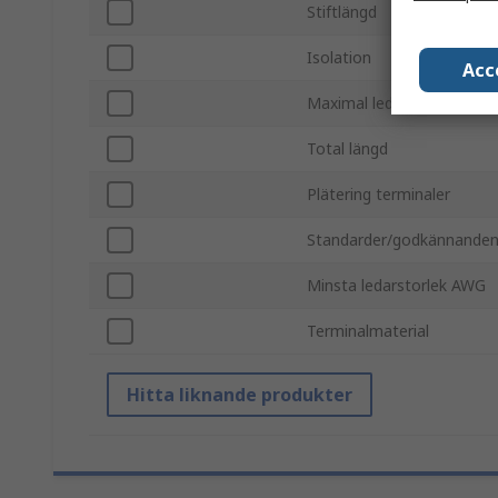
Stiftlängd
Isolation
Acc
Maximal ledarstorlek AWG
Total längd
Plätering terminaler
Standarder/godkännande
Minsta ledarstorlek AWG
Terminalmaterial
Hitta liknande produkter