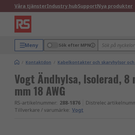
Våra tjänster
Industry hub
Support
Nya produkter
Meny
Sök efter MPN
/
Kontaktdon
/
Kabelkontakter och skarvhylsor och
Vogt Ändhylsa, Isolerad, 8
mm 18 AWG
RS-artikelnummer
:
288-1876
Distrelec artikelnum
Tillverkare / varumärke
:
Vogt