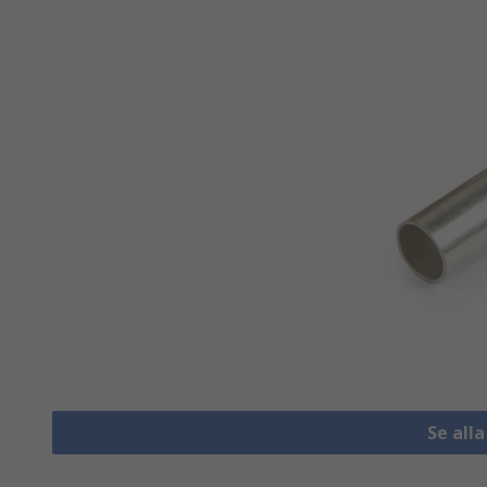
Se all