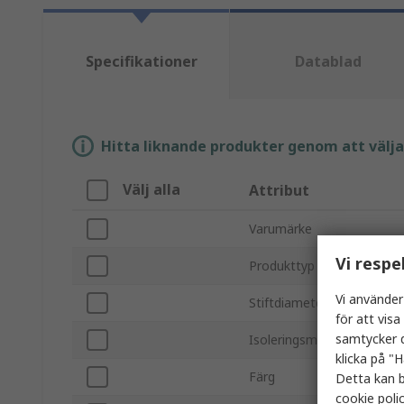
Specifikationer
Datablad
Hitta liknande produkter genom att välja e
Välj alla
Attribut
Varumärke
Vi respe
Produkttyp
Vi använder
Stiftdiameter
för att vis
samtycker d
Isoleringsmaterial
klicka på "H
Färg
Detta kan b
cookie poli