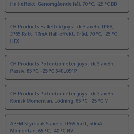
Hall-effekt, Genomgående hål, 70 °C, -25 °C BD
CH Products Halleffektjoystick 3 axeln, IP68,
IP65 Ratt, 10mA Hall-effekt, Tråd, 70 °C, -25 °C
HFX
CH Products Potentiometer-joystick 3 axeln
Passiv, 85 °C, -25 °C S40L091P
CH Products Potentiometer-joystick 2 axeln
Konisk Momentan, Lödning, 85 °C, -25 °C M
APEM Styrspak 5 axeln, IP69 Ratt, 50mA
Momentan, 65 °C, -40 °C NV