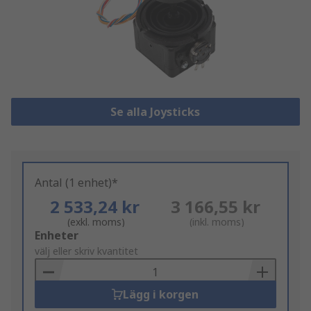
Se alla Joysticks
Antal (1 enhet)*
2 533,24 kr
3 166,55 kr
(exkl. moms)
(inkl. moms)
Add
Enheter
to
välj eller skriv kvantitet
Basket
Lägg i korgen