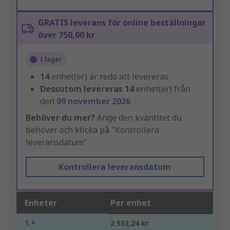
GRATIS leverans för online beställningar
över 750,00 kr
I lager
14
enhet(er) är redo att levereras
Dessutom levereras
14
enhet(er) från
den
09 november 2026
Behöver du mer?
Ange den kvantitet du
behöver och klicka på "Kontrollera
leveransdatum"
Kontrollera leveransdatum
Enheter
Per enhet
1 +
2 533,24 kr