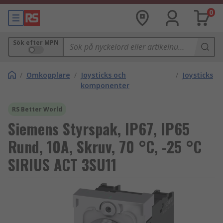
0
Sök efter MPN
/
Omkopplare
/
Joysticks och
/
Joysticks
komponenter
RS Better World
Siemens Styrspak, IP67, IP65
Rund, 10A, Skruv, 70 °C, -25 °C
SIRIUS ACT 3SU11