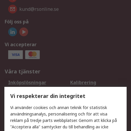
kund@rsonline.se
Följ oss på
Vi accepterar
Våra tjänster
Inköpslösningar
Kalibrering
Utökat sortiment
Oljetestning och analys
Vi respekterar din integritet
DesignSpark
Teknisk Support
Ditt lokala säljteam
Exportlösningar
Vi använder cookies och annan teknik för statistisk
användningsanalys, personalisering och för att visa
reklam på tredje parts webbplatser. Genom att klicka på
Support
"Acceptera alla" samtycker du till behandling av icke