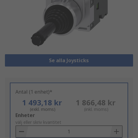
Se alla Joysticks
Antal (1 enhet)*
1 493,18 kr
1 866,48 kr
(exkl. moms)
(inkl. moms)
Add
Enheter
to
välj eller skriv kvantitet
Basket