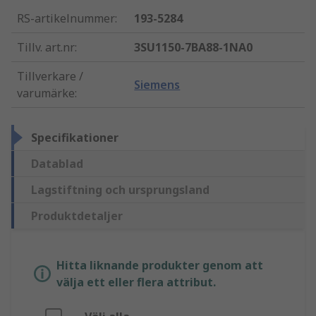
RS-artikelnummer
:
193-5284
Tillv. art.nr
:
3SU1150-7BA88-1NA0
Tillverkare /
Siemens
varumärke
:
Specifikationer
Datablad
Lagstiftning och ursprungsland
Produktdetaljer
Hitta liknande produkter genom att
välja ett eller flera attribut.