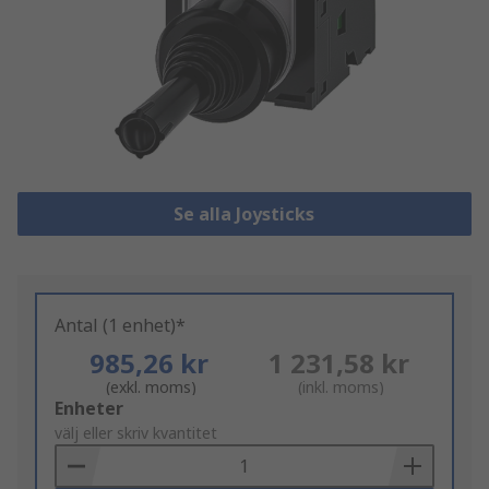
Se alla Joysticks
Antal (1 enhet)*
985,26 kr
1 231,58 kr
(exkl. moms)
(inkl. moms)
Add
Enheter
to
välj eller skriv kvantitet
Basket