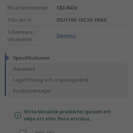
RS-artikelnummer
:
182-8424
Tillv. art.nr
:
3SU1100-7AC10-1NA0
Tillverkare /
Siemens
varumärke
:
Specifikationer
Datablad
Lagstiftning och ursprungsland
Produktdetaljer
Hitta liknande produkter genom att
välja ett eller flera attribut.