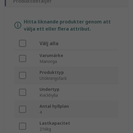
Produktdetaljer
Hitta liknande produkter genom att
välja ett eller flera attribut.
Välj alla
Varumärke
Manorga
Produkttyp
Utökningsfack
Undertyp
Kvickhylla
Antal hyllplan
4
Lastkapacitet
216kg