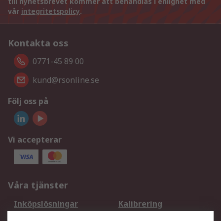
till nyhetsbrevet kommer att behandlas i enlighet med
vår
integritetspolicy
.
Kontakta oss
0771-45 89 00
kund@rsonline.se
Följ oss på
Vi accepterar
Våra tjänster
Inköpslösningar
Kalibrering
Utökat sortiment
Oljetestning och analys