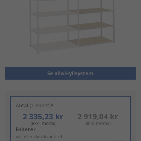
Se alla Hyllsystem
Antal (1 enhet)*
2 335,23 kr
2 919,04 kr
(exkl. moms)
(inkl. moms)
Add
Enheter
to
välj eller skriv kvantitet