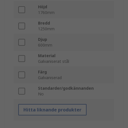
Höjd
1760mm
Bredd
1250mm
Djup
600mm
Material
Galvaniserat stål
Färg
Galvaniserad
Standarder/godkännanden
No
Hitta liknande produkter