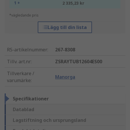
1 +
2 335,23 kr
*vägledande pris
Lägg till din lista
RS-artikelnummer
:
267-8308
Tillv. art.nr
:
ZSRAYTUB12604ES00
Tillverkare /
Manorga
varumärke
:
Specifikationer
Datablad
Lagstiftning och ursprungsland