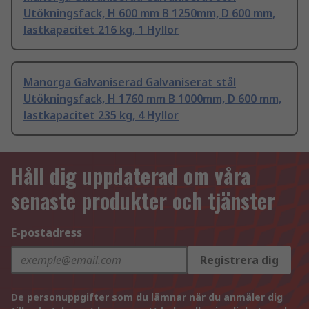
Utökningsfack, H 600 mm B 1250mm, D 600 mm,
lastkapacitet 216 kg, 1 Hyllor
Manorga Galvaniserad Galvaniserat stål
Utökningsfack, H 1760 mm B 1000mm, D 600 mm,
lastkapacitet 235 kg, 4 Hyllor
Håll dig uppdaterad om våra
senaste produkter och tjänster
E-postadress
Registrera dig
De personuppgifter som du lämnar när du anmäler dig