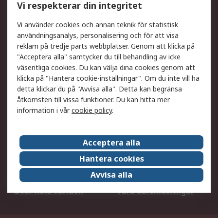
Vi respekterar din integritet
DesignSpark
Teknisk Support
Ditt lokala säljteam
Exportlösningar
Vi använder cookies och annan teknik för statistisk
användningsanalys, personalisering och för att visa
reklam på tredje parts webbplatser. Genom att klicka på
Support
"Acceptera alla" samtycker du till behandling av icke
Få hjälp
Retur av varor
väsentliga cookies. Du kan välja dina cookies genom att
klicka på "Hantera cookie-inställningar". Om du inte vill ha
Leverans
Spåra din order
detta klickar du på "Avvisa alla". Detta kan begränsa
Begär en fakturakopi
Fördelar med RS-konto
åtkomsten till vissa funktioner. Du kan hitta mer
Betalningsalternativ
Okdo
information i vår
cookie policy
.
Om RS
Acceptera alla
Om RS
Försäljningsvillkor
Hantera cookies
Det juridiska
Press Centre
Avvisa alla
Jobba hos RS
ESG
Över hela världen
Våra certificeringar