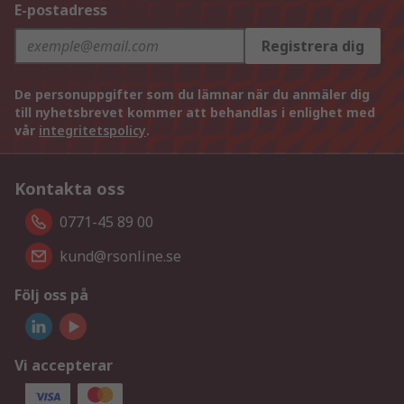
E-postadress
Registrera dig
De personuppgifter som du lämnar när du anmäler dig
till nyhetsbrevet kommer att behandlas i enlighet med
vår
integritetspolicy
.
Kontakta oss
0771-45 89 00
kund@rsonline.se
Följ oss på
Vi accepterar