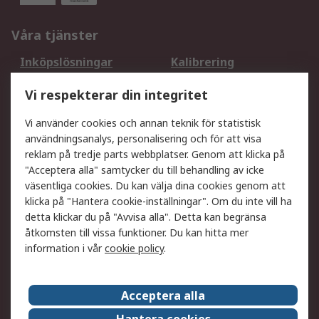
Våra tjänster
Inköpslösningar
Kalibrering
Utökat sortiment
Oljetestning och analys
Vi respekterar din integritet
DesignSpark
Teknisk Support
Ditt lokala säljteam
Exportlösningar
Vi använder cookies och annan teknik för statistisk
användningsanalys, personalisering och för att visa
reklam på tredje parts webbplatser. Genom att klicka på
Support
"Acceptera alla" samtycker du till behandling av icke
Få hjälp
Retur av varor
väsentliga cookies. Du kan välja dina cookies genom att
klicka på "Hantera cookie-inställningar". Om du inte vill ha
Leverans
Spåra din order
detta klickar du på "Avvisa alla". Detta kan begränsa
Begär en fakturakopi
Fördelar med RS-konto
åtkomsten till vissa funktioner. Du kan hitta mer
Betalningsalternativ
Okdo
information i vår
cookie policy
.
Om RS
Acceptera alla
Om RS
Försäljningsvillkor
Hantera cookies