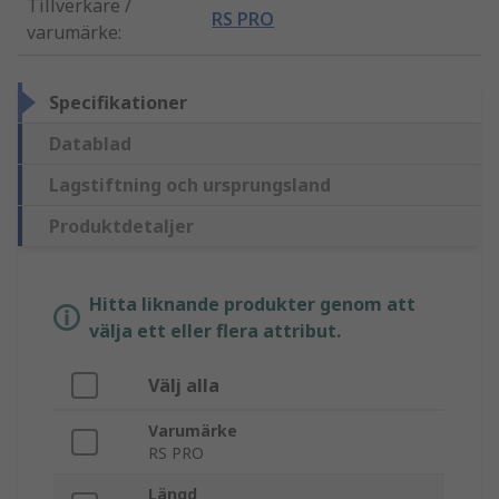
Tillverkare /
RS PRO
varumärke
:
Specifikationer
Datablad
Lagstiftning och ursprungsland
Produktdetaljer
Hitta liknande produkter genom att
välja ett eller flera attribut.
Välj alla
Varumärke
RS PRO
Längd