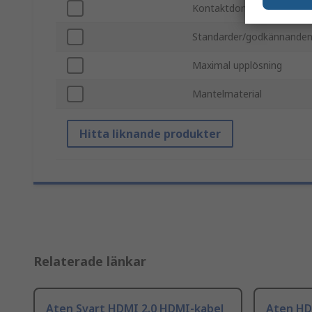
Kontaktdon hane/hona B
Standarder/godkännande
Maximal upplösning
Mantelmaterial
Hitta liknande produkter
Relaterade länkar
Aten Svart HDMI 2.0 HDMI-kabel
Aten HDM