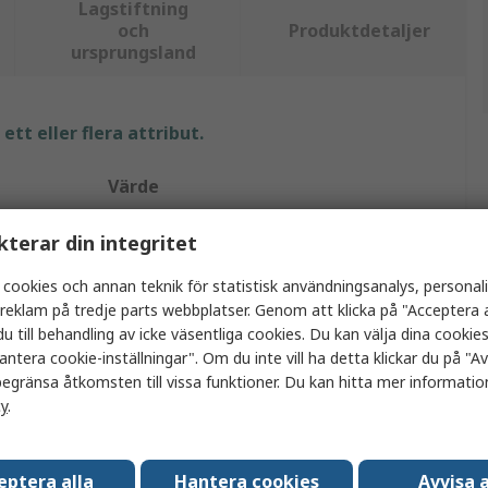
Lagstiftning
och
Produktdetaljer
ursprungsland
tt eller flera attribut.
Värde
Aten
kterar din integritet
10m
 cookies och annan teknik för statistisk användningsanalys, personal
a reklam på tredje parts webbplatser. Genom att klicka på "Acceptera a
HDMI-kabel
u till behandling av icke väsentliga cookies. Du kan välja dina cooki
antera cookie-inställningar". Om du inte vill ha detta klickar du på "Avv
HDMI
egränsa åtkomsten till vissa funktioner. Du kan hitta mer information
cy
.
HDMI
Hane
eptera alla
Hantera cookies
Avvisa a