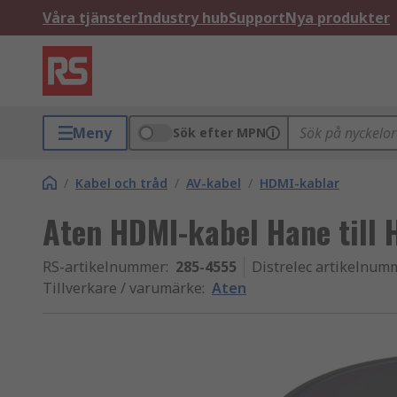
Våra tjänster
Industry hub
Support
Nya produkter
Meny
Sök efter MPN
/
Kabel och tråd
/
AV-kabel
/
HDMI-kablar
Aten HDMI-kabel Hane till
RS-artikelnummer
:
285-4555
Distrelec artikelnum
Tillverkare / varumärke
:
Aten