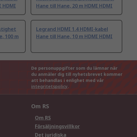
MI HDMI
Hane till Hane, 20 m HDMI HDMI
stighet
Legrand HDMI 1.4 HDMI-kabel
e, 100 m
Hane till Hane, 10 m HDMI HDMI
De personuppgifter som du lämnar när
du anmäler dig till nyhetsbrevet kommer
att behandlas i enlighet med vår
integritetspolicy
.
Om RS
Om RS
Försäljningsvillkor
Det juridiska