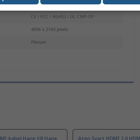
Hane
n
CE / FCC / RoHS2 / UL CMP-OF
4096 x 2160 pixels
Plenum
I-kabel Hane till Hane,
Aten Svart HDMI 2.0 HDM