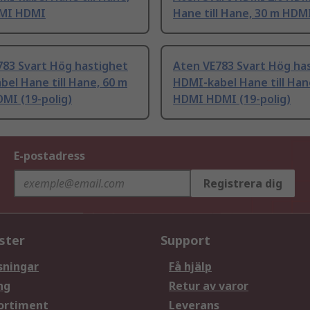
MI HDMI
Hane till Hane, 30 m HD
783 Svart Hög hastighet
Aten VE783 Svart Hög ha
el Hane till Hane, 60 m
HDMI-kabel Hane till Han
MI (19-polig)
HDMI HDMI (19-polig)
E-postadress
Registrera dig
ster
Support
sningar
Få hjälp
ng
Retur av varor
ortiment
Leverans