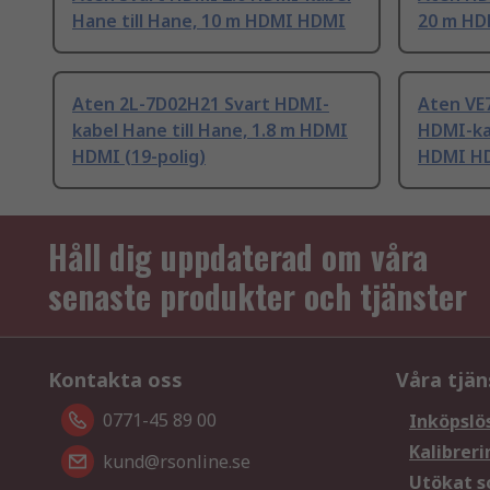
Hane till Hane, 10 m HDMI HDMI
20 m HD
Aten 2L-7D02H21 Svart HDMI-
Aten VE
kabel Hane till Hane, 1.8 m HDMI
HDMI-kab
HDMI (19-polig)
HDMI HD
Håll dig uppdaterad om våra
senaste produkter och tjänster
Kontakta oss
Våra tjän
0771-45 89 00
Inköpslö
Kalibreri
kund@rsonline.se
Utökat s