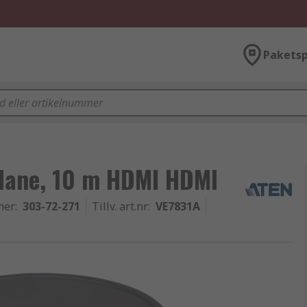
Paketsp
 Hane, 10 m HDMI HDMI
mer
:
303-72-271
Tillv. art.nr
:
VE7831A