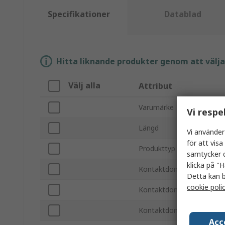
Specifikationer
Datablad
Hitta liknande produkter genom att välja e
Välj alla
Attribut
Varumärke
Vi respe
Längd
Vi använder
för att vis
Produkttyp
samtycker d
klicka på "H
Kontaktdon typ A
Detta kan b
cookie poli
Kontaktdon typ B
Kontaktdon hane/hona A
Acc