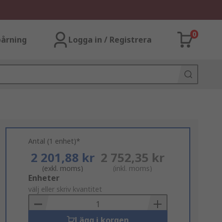
0
årning
Logga in / Registrera
Antal (1 enhet)*
2 201,88 kr
2 752,35 kr
(exkl. moms)
(inkl. moms)
Add
Enheter
to
välj eller skriv kvantitet
Basket
Lägg i korgen