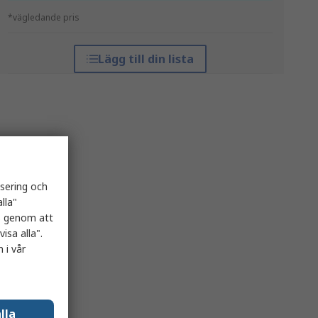
*vägledande pris
Lägg till din lista
isering och
lla"
es genom att
isa alla".
 i vår
lla