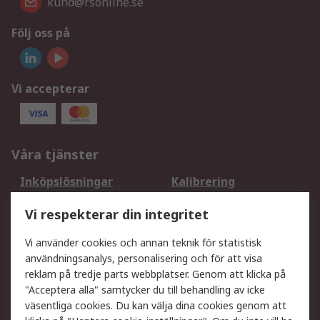
kund@rsonline.se
Följ oss på
Vi accepterar
Våra tjänster
Inköpslösningar
Kalibrering
Utökat sortiment
Oljetestning och analys
Vi respekterar din integritet
DesignSpark
Teknisk Support
Ditt lokala säljteam
Exportlösningar
Vi använder cookies och annan teknik för statistisk
användningsanalys, personalisering och för att visa
reklam på tredje parts webbplatser. Genom att klicka på
Support
"Acceptera alla" samtycker du till behandling av icke
Få hjälp
Retur av varor
väsentliga cookies. Du kan välja dina cookies genom att