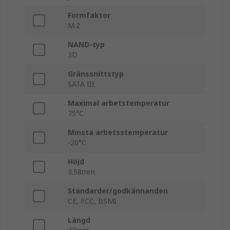
Formfaktor
M.2
NAND-typ
3D
Gränssnittstyp
SATA III
Maximal arbetstemperatur
75°C
Minsta arbetsstemperatur
-20°C
Höjd
3.58mm
Standarder/godkännanden
CE, FCC, BSMI
Längd