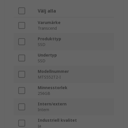
Välj alla
Varumärke
Transcend
Produkttyp
SSD
Undertyp
SSD
Modellnummer
MTS552T2-I
Minnesstorlek
256GB
Intern/extern
Intern
Industriell kvalitet
Ja