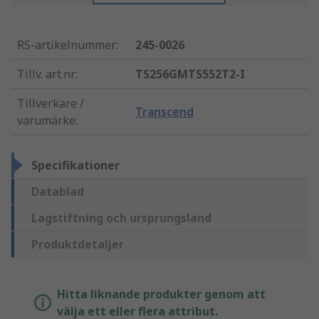
RS-artikelnummer
:
245-0026
Tillv. art.nr
:
TS256GMTS552T2-I
Tillverkare /
Transcend
varumärke
:
Specifikationer
Datablad
Lagstiftning och ursprungsland
Produktdetaljer
Hitta liknande produkter genom att
välja ett eller flera attribut.