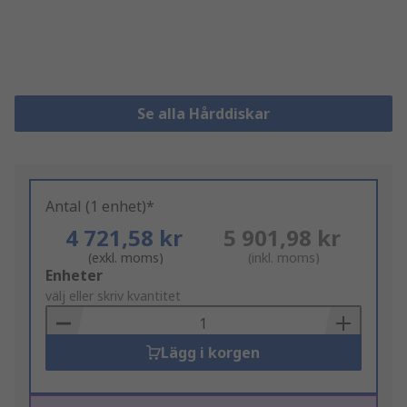
Se alla Hårddiskar
Antal (1 enhet)*
4 721,58 kr
5 901,98 kr
(exkl. moms)
(inkl. moms)
Add
Enheter
to
välj eller skriv kvantitet
Basket
Lägg i korgen