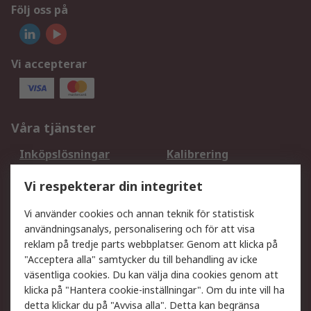
Följ oss på
Vi accepterar
Våra tjänster
Inköpslösningar
Kalibrering
Utökat sortiment
Oljetestning och analys
Vi respekterar din integritet
DesignSpark
Teknisk Support
Ditt lokala säljteam
Exportlösningar
Vi använder cookies och annan teknik för statistisk
användningsanalys, personalisering och för att visa
reklam på tredje parts webbplatser. Genom att klicka på
Support
"Acceptera alla" samtycker du till behandling av icke
Få hjälp
Retur av varor
väsentliga cookies. Du kan välja dina cookies genom att
klicka på "Hantera cookie-inställningar". Om du inte vill ha
Leverans
Spåra din order
detta klickar du på "Avvisa alla". Detta kan begränsa