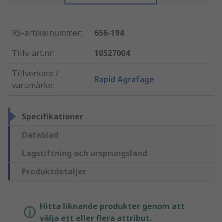
RS-artikelnummer
:
656-194
Tillv. art.nr
:
10527004
Tillverkare /
Rapid Agrafage
varumärke
:
Specifikationer
Datablad
Lagstiftning och ursprungsland
Produktdetaljer
Hitta liknande produkter genom att
välja ett eller flera attribut.