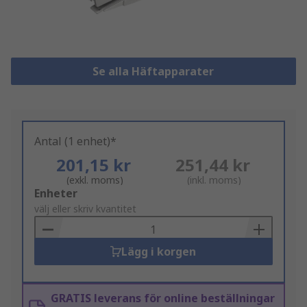
Se alla Häftapparater
Antal (1 enhet)*
201,15 kr
251,44 kr
(exkl. moms)
(inkl. moms)
Add
Enheter
to
välj eller skriv kvantitet
Basket
Lägg i korgen
GRATIS leverans för online beställningar