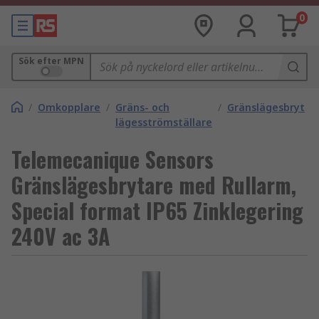
0
Sök efter MPN
/
Omkopplare
/
Gräns- och
/
Gränslägesbrytar
lägesströmställare
Telemecanique Sensors
Gränslägesbrytare med Rullarm,
Special format IP65 Zinklegering
240V ac 3A