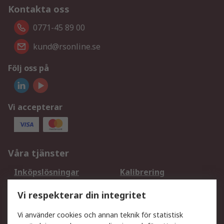
Kontakta oss
0771-45 89 00
kund@rsonline.se
Följ oss på
Vi accepterar
Våra tjänster
Inköpslösningar
Kalibrering
Utökat sortiment
Oljetestning och analys
Vi respekterar din integritet
DesignSpark
Teknisk Support
Ditt lokala säljteam
Exportlösningar
Vi använder cookies och annan teknik för statistisk