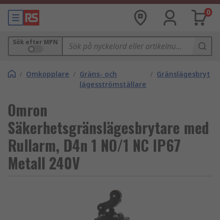
0
Sök efter MPN
/
Omkopplare
/
Gräns- och
/
Gränslägesbrytar
lägesströmställare
Omron
Säkerhetsgränslägesbrytare med
Rullarm, D4n 1 NO/1 NC IP67
Metall 240V