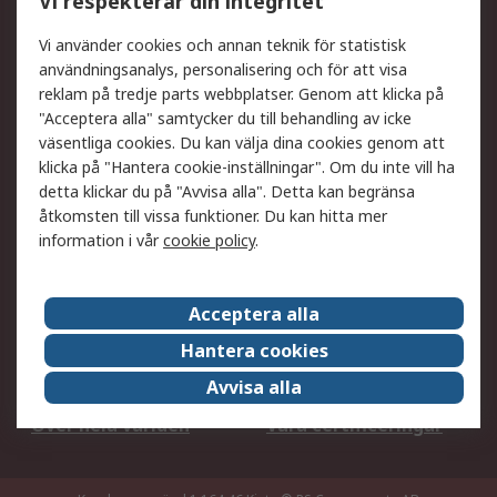
Vi respekterar din integritet
DesignSpark
Teknisk Support
Ditt lokala säljteam
Exportlösningar
Vi använder cookies och annan teknik för statistisk
användningsanalys, personalisering och för att visa
reklam på tredje parts webbplatser. Genom att klicka på
Support
"Acceptera alla" samtycker du till behandling av icke
Få hjälp
Retur av varor
väsentliga cookies. Du kan välja dina cookies genom att
klicka på "Hantera cookie-inställningar". Om du inte vill ha
Leverans
Spåra din order
detta klickar du på "Avvisa alla". Detta kan begränsa
Begär en fakturakopi
Fördelar med RS-konto
åtkomsten till vissa funktioner. Du kan hitta mer
Betalningsalternativ
Okdo
information i vår
cookie policy
.
Om RS
Acceptera alla
Om RS
Försäljningsvillkor
Hantera cookies
Det juridiska
Press Centre
Avvisa alla
Jobba hos RS
ESG
Över hela världen
Våra certificeringar