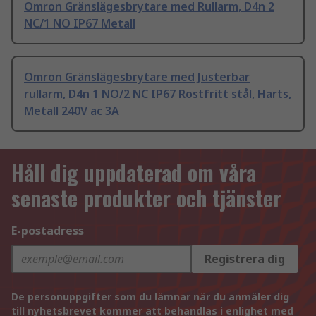
Omron Gränslägesbrytare med Rullarm, D4n 2
NC/1 NO IP67 Metall
Omron Gränslägesbrytare med Justerbar
rullarm, D4n 1 NO/2 NC IP67 Rostfritt stål, Harts,
Metall 240V ac 3A
Håll dig uppdaterad om våra
senaste produkter och tjänster
E-postadress
Registrera dig
De personuppgifter som du lämnar när du anmäler dig
till nyhetsbrevet kommer att behandlas i enlighet med