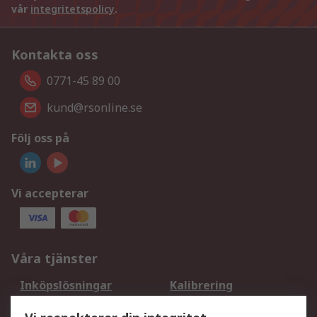
vår
integritetspolicy
.
Kontakta oss
0771-45 89 00
kund@rsonline.se
Följ oss på
Vi accepterar
Våra tjänster
Inköpslösningar
Kalibrering
Utökat sortiment
Oljetestning och analys