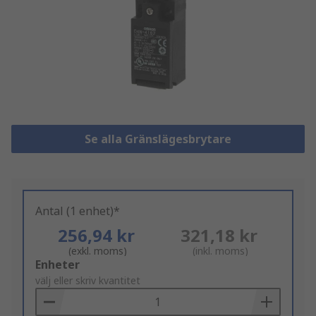
Se alla Gränslägesbrytare
Antal (1 enhet)*
256,94 kr
321,18 kr
(exkl. moms)
(inkl. moms)
Add
Enheter
to
välj eller skriv kvantitet
Basket