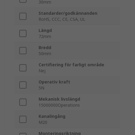
30mm
Standarder/godkännanden
RoHS, CCC, CE, CSA, UL
Längd
72mm
Bredd
50mm
Certifiering för farligt område
Nej
Operativ kraft
5N
Mekanisk livslängd
15000000Operations
Kanalingång
M20
Monteringsriktning