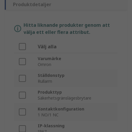
Produktdetaljer
Hitta liknande produkter genom att
välja ett eller flera attribut.
Välj alla
Varumärke
Omron
Ställdonstyp
Rullarm
Produkttyp
Säkerhetsgränslägesbrytare
Kontaktkonfiguration
1 NO/1 NC
IP-klassning
IP67