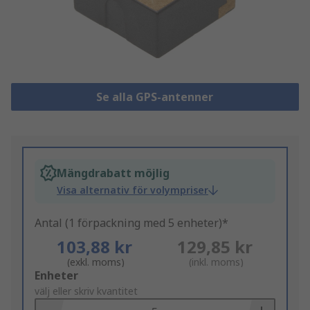
Se alla GPS-antenner
Mängdrabatt möjlig
Visa alternativ för volympriser
Antal (1 förpackning med 5 enheter)*
103,88 kr
129,85 kr
(exkl. moms)
(inkl. moms)
Add
Enheter
to
välj eller skriv kvantitet
Basket