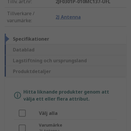
Tillv. art.nr
:
2JF0301P-010MC137-UFL
Tillverkare /
2J Antenna
varumärke
:
Specifikationer
Datablad
Lagstiftning och ursprungsland
Produktdetaljer
Hitta liknande produkter genom att
välja ett eller flera attribut.
Välj alla
Varumärke
2J Antenna