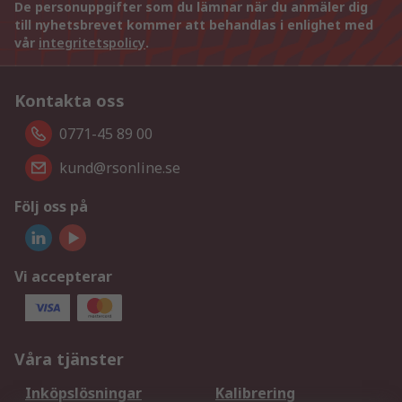
De personuppgifter som du lämnar när du anmäler dig
till nyhetsbrevet kommer att behandlas i enlighet med
vår
integritetspolicy
.
Kontakta oss
0771-45 89 00
kund@rsonline.se
Följ oss på
Vi accepterar
Våra tjänster
Inköpslösningar
Kalibrering