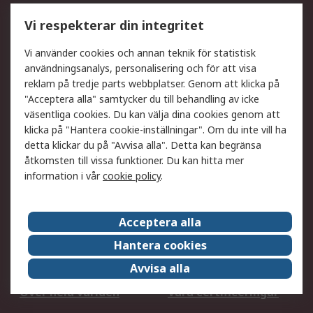
Utökat sortiment
Oljetestning och analys
Vi respekterar din integritet
DesignSpark
Teknisk Support
Ditt lokala säljteam
Exportlösningar
Vi använder cookies och annan teknik för statistisk
användningsanalys, personalisering och för att visa
reklam på tredje parts webbplatser. Genom att klicka på
Support
"Acceptera alla" samtycker du till behandling av icke
Få hjälp
Retur av varor
väsentliga cookies. Du kan välja dina cookies genom att
klicka på "Hantera cookie-inställningar". Om du inte vill ha
Leverans
Spåra din order
detta klickar du på "Avvisa alla". Detta kan begränsa
Begär en fakturakopi
Fördelar med RS-konto
åtkomsten till vissa funktioner. Du kan hitta mer
Betalningsalternativ
Okdo
information i vår
cookie policy
.
Om RS
Acceptera alla
Om RS
Försäljningsvillkor
Hantera cookies
Det juridiska
Press Centre
Avvisa alla
Jobba hos RS
ESG
Över hela världen
Våra certificeringar