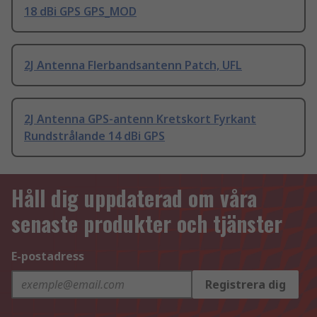
18 dBi GPS GPS_MOD
2J Antenna Flerbandsantenn Patch, UFL
2J Antenna GPS-antenn Kretskort Fyrkant
Rundstrålande 14 dBi GPS
Håll dig uppdaterad om våra
senaste produkter och tjänster
E-postadress
Registrera dig