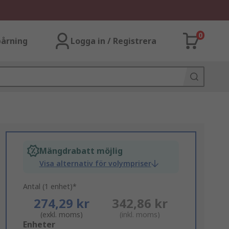
0
årning
Logga in / Registrera
Mängdrabatt möjlig
Visa alternativ för volympriser
Antal (1 enhet)*
274,29 kr
342,86 kr
(exkl. moms)
(inkl. moms)
Add
Enheter