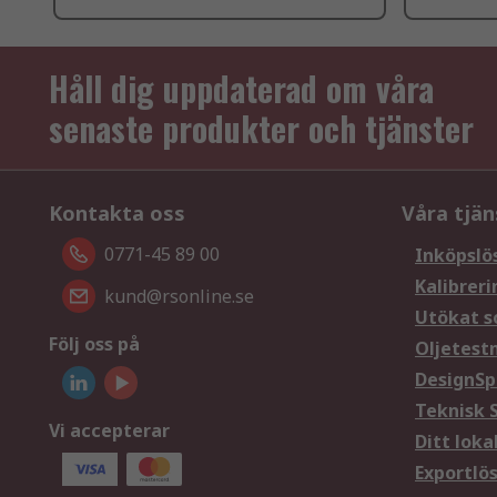
Håll dig uppdaterad om våra
senaste produkter och tjänster
Kontakta oss
Våra tjän
0771-45 89 00
Inköpslö
Kalibreri
kund@rsonline.se
Utökat s
Följ oss på
Oljetest
DesignSp
Teknisk 
Vi accepterar
Ditt loka
Exportlö