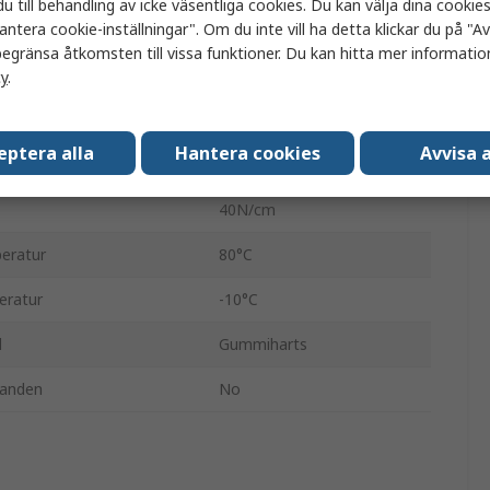
u till behandling av icke väsentliga cookies. Du kan välja dina cooki
antera cookie-inställningar". Om du inte vill ha detta klickar du på "Avv
Matt
egränsa åtkomsten till vissa funktioner. Du kan hitta mer information
Duk
cy
.
4.5N/cm
eptera alla
Hantera cookies
Avvisa a
20%
40N/cm
eratur
80°C
eratur
-10°C
l
Gummiharts
nanden
No