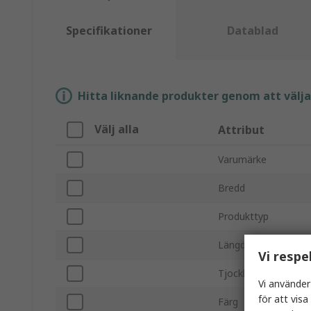
Specifikationer
Datablad
Hitta liknande produkter genom att välja e
Välj alla
Attribut
Varumärke
Bredd
Produkttyp
Längd
Vi respe
Tjocklek
Vi använder
för att vis
Färg