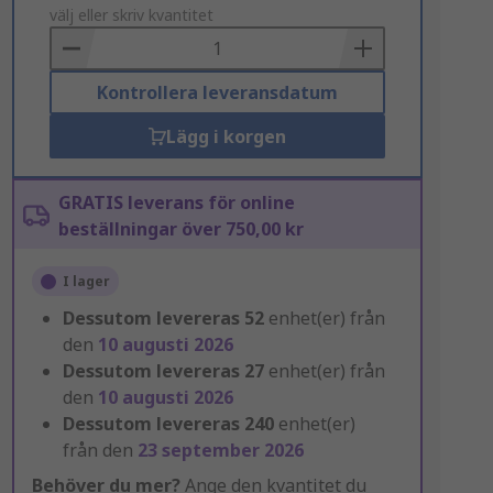
to
välj eller skriv kvantitet
Basket
Kontrollera leveransdatum
Lägg i korgen
GRATIS leverans för online
beställningar över 750,00 kr
I lager
Dessutom levereras
52
enhet(er) från
den
10 augusti 2026
Dessutom levereras
27
enhet(er) från
den
10 augusti 2026
Dessutom levereras
240
enhet(er)
från den
23 september 2026
Behöver du mer?
Ange den kvantitet du