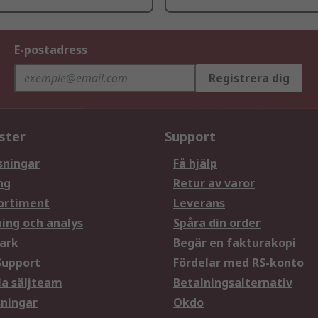
E-postadress
Registrera dig
ster
Support
sningar
Få hjälp
ng
Retur av varor
ortiment
Leverans
ning och analys
Spåra din order
ark
Begär en fakturakopi
Support
Fördelar med RS-konto
la säljteam
Betalningsalternativ
sningar
Okdo