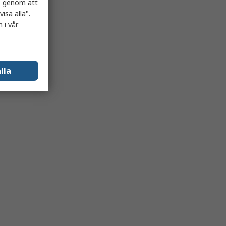
es genom att
isa alla".
 i vår
lla