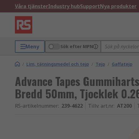
Våra tjänster
Industry hub
Support
Nya produkter
Meny
Sök efter MPN
/
Lim, tätningsmedel och tejp
/
Tejp
/
Gaffatejp
Advance Tapes Gummiharts,
Bredd 50mm, Tjocklek 0.26
RS-artikelnummer
:
239-4622
Tillv. art.nr
:
AT200