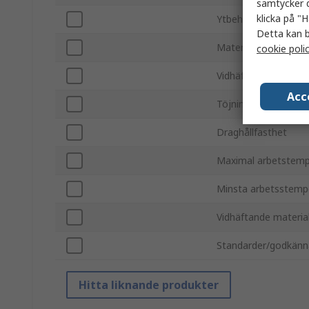
samtycker d
klicka på "H
Ytbehandling
Detta kan b
Material för baksida
cookie poli
Vidhäftningsstyrka
Acc
Töjning vid brott
Draghållfasthet
Maximal arbetstemp
Minsta arbetsstemp
Vidhäftande materia
Standarder/godkän
Hitta liknande produkter