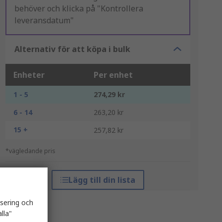
behöver och klicka på "Kontrollera
leveransdatum"
Alternativ för att köpa i bulk
Enheter
Per enhet
1 - 5
274,29 kr
6 - 14
263,20 kr
15 +
257,82 kr
*vägledande pris
Lägg till din lista
isering och
lla"