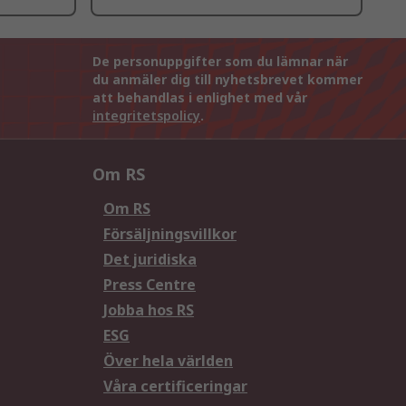
De personuppgifter som du lämnar när
du anmäler dig till nyhetsbrevet kommer
att behandlas i enlighet med vår
integritetspolicy
.
Om RS
Om RS
Försäljningsvillkor
Det juridiska
Press Centre
Jobba hos RS
ESG
Över hela världen
Våra certificeringar