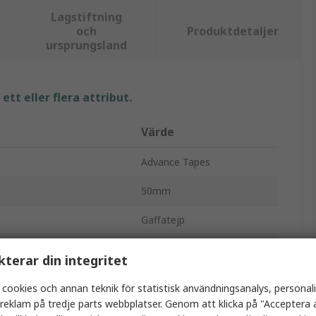
Lagstiftning
och
Produktdetaljer
ursprungsland
tt eller flera attribut.
Värde
Advance Tapes
50mm
Gaffatejp
25m
kterar din integritet
0.26mm
 cookies och annan teknik för statistisk användningsanalys, personal
a reklam på tredje parts webbplatser. Genom att klicka på "Acceptera a
Vit