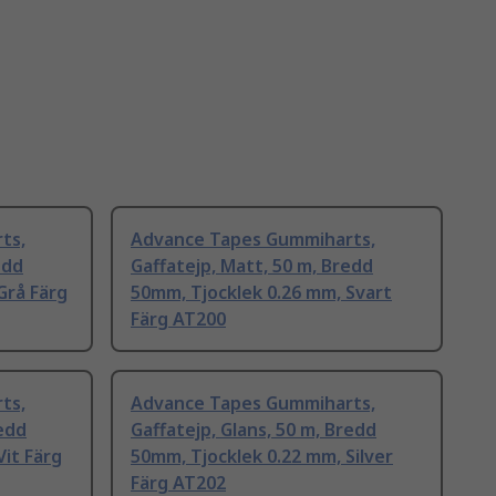
ts,
Advance Tapes Gummiharts,
edd
Gaffatejp, Matt, 50 m, Bredd
Grå Färg
50mm, Tjocklek 0.26 mm, Svart
Färg AT200
ts,
Advance Tapes Gummiharts,
redd
Gaffatejp, Glans, 50 m, Bredd
Vit Färg
50mm, Tjocklek 0.22 mm, Silver
Färg AT202