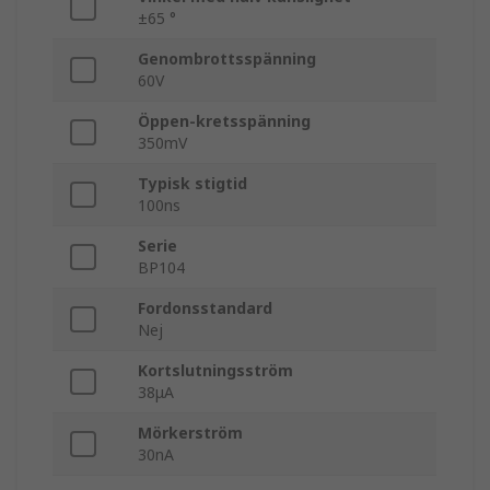
±65 °
Genombrottsspänning
60V
Öppen-kretsspänning
350mV
Typisk stigtid
100ns
Serie
BP104
Fordonsstandard
Nej
Kortslutningsström
38μA
Mörkerström
30nA