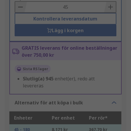
Basket
Kontrollera leveransdatum
Lägg i korgen
GRATIS leverans för online beställningar
över 750,00 kr
Sista RS lager
Slutlig(a)
945
enhet(er), redo att
levereras
Alternativ för att köpa i bulk
Enheter
Per enhet
Per rör*
45 - 180
8,171 kr
367,70 kr