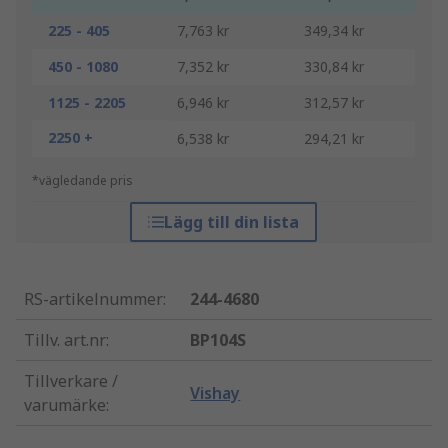
225 - 405
7,763 kr
349,34 kr
450 - 1080
7,352 kr
330,84 kr
1125 - 2205
6,946 kr
312,57 kr
2250 +
6,538 kr
294,21 kr
*vägledande pris
Lägg till din lista
RS-artikelnummer
:
244-4680
Tillv. art.nr
:
BP104S
Tillverkare /
Vishay
varumärke
: