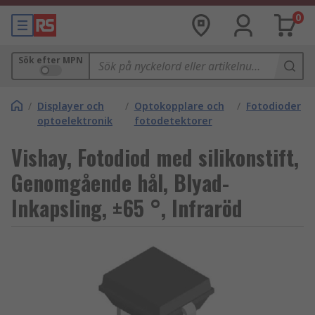
0
Sök efter MPN
/
Displayer och
/
Optokopplare och
/
Fotodioder
optoelektronik
fotodetektorer
Vishay, Fotodiod med silikonstift,
Genomgående hål, Blyad-
Inkapsling, ±65 °, Infraröd