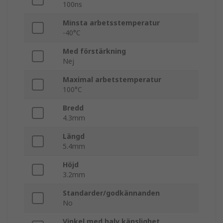
100ns
Minsta arbetsstemperatur
-40°C
Med förstärkning
Nej
Maximal arbetstemperatur
100°C
Bredd
4.3mm
Längd
5.4mm
Höjd
3.2mm
Standarder/godkännanden
No
Vinkel med halv känslighet