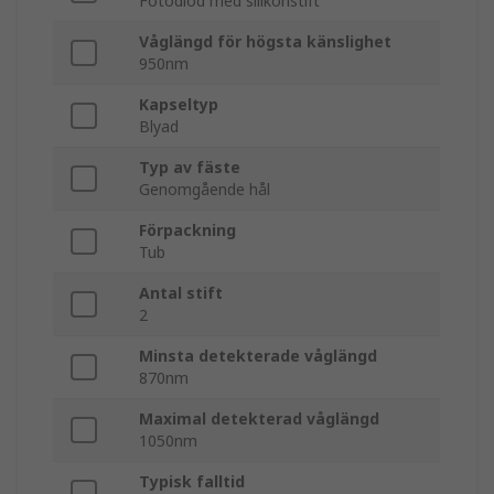
Fotodiod med silikonstift
Våglängd för högsta känslighet
950nm
Kapseltyp
Blyad
Typ av fäste
Genomgående hål
Förpackning
Tub
Antal stift
2
Minsta detekterade våglängd
870nm
Maximal detekterad våglängd
1050nm
Typisk falltid