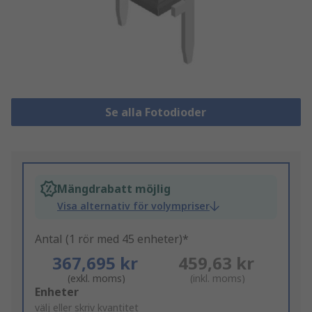
Se alla Fotodioder
Mängdrabatt möjlig
Visa alternativ för volympriser
Antal (1 rör med 45 enheter)*
367,695 kr
459,63 kr
(exkl. moms)
(inkl. moms)
Add
Enheter
to
välj eller skriv kvantitet