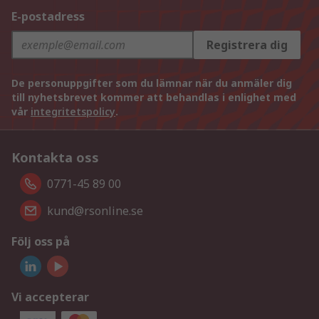
E-postadress
Registrera dig
De personuppgifter som du lämnar när du anmäler dig
till nyhetsbrevet kommer att behandlas i enlighet med
vår
integritetspolicy
.
Kontakta oss
0771-45 89 00
kund@rsonline.se
Följ oss på
Vi accepterar