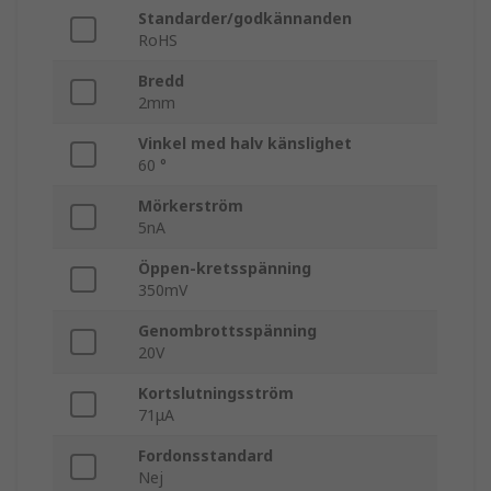
Standarder/godkännanden
RoHS
Bredd
2mm
Vinkel med halv känslighet
60 °
Mörkerström
5nA
Öppen-kretsspänning
350mV
Genombrottsspänning
20V
Kortslutningsström
71μA
Fordonsstandard
Nej