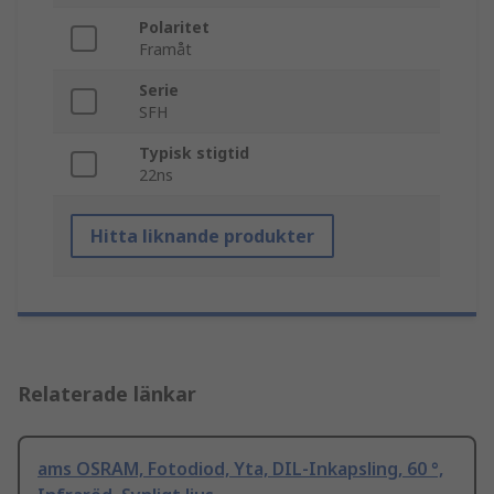
Polaritet
Framåt
Serie
SFH
Typisk stigtid
22ns
Hitta liknande produkter
Relaterade länkar
ams OSRAM, Fotodiod, Yta, DIL-Inkapsling, 60 °,