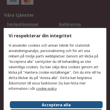
Våra tjänster
Inköpslösningar
Kalibrering
Utökat sortiment
Oljetestning och analys
Vi respekterar din integritet
DesignSpark
Teknisk Support
Ditt lokala säljteam
Exportlösningar
Vi använder cookies och annan teknik för statistisk
användningsanalys, personalisering och för att visa
reklam på tredje parts webbplatser. Genom att klicka på
Support
"Acceptera alla" samtycker du till behandling av icke
Få hjälp
Retur av varor
väsentliga cookies. Du kan välja dina cookies genom att
klicka på "Hantera cookie-inställningar". Om du inte vill ha
Leverans
Spåra din order
detta klickar du på "Avvisa alla". Detta kan begränsa
Begär en fakturakopi
Fördelar med RS-konto
åtkomsten till vissa funktioner. Du kan hitta mer
Betalningsalternativ
Okdo
information i vår
cookie policy
.
Om RS
Acceptera alla
Om RS
Försäljningsvillkor