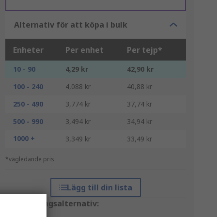
Alternativ för att köpa i bulk
Enheter
Per enhet
Per tejp*
10 - 90
4,29 kr
42,90 kr
100 - 240
4,088 kr
40,88 kr
250 - 490
3,774 kr
37,74 kr
500 - 990
3,494 kr
34,94 kr
1000 +
3,349 kr
33,49 kr
*vägledande pris
Lägg till din lista
Förpackningsalternativ: