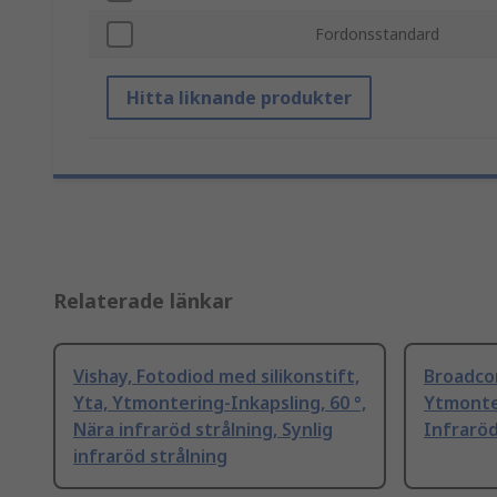
Fordonsstandard
Hitta liknande produkter
Relaterade länkar
Vishay, Fotodiod med silikonstift,
Broadcom
Yta, Ytmontering-Inkapsling, 60 °,
Ytmonter
Nära infraröd strålning, Synlig
Infrarö
infraröd strålning