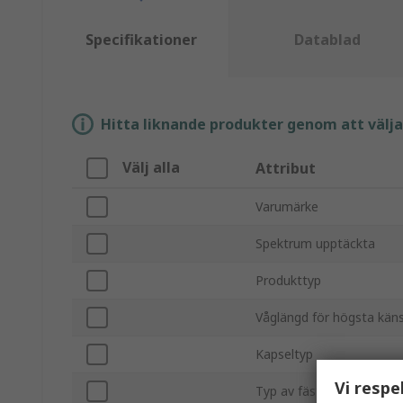
Specifikationer
Datablad
Hitta liknande produkter genom att välja e
Välj alla
Attribut
Varumärke
Spektrum upptäckta
Produkttyp
Våglängd för högsta käns
Kapseltyp
Vi respe
Typ av fäste