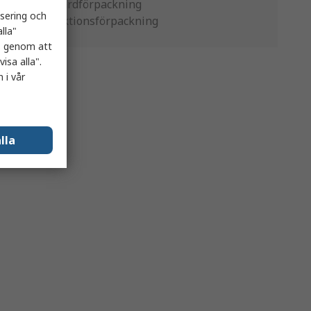
Standardförpackning
isering och
Produktionsförpackning
lla"
es genom att
isa alla".
 i vår
lla