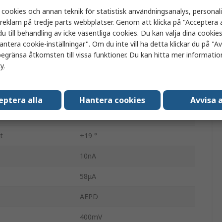
 cookies och annan teknik för statistisk användningsanalys, personal
3
a reklam på tredje parts webbplatser. Genom att klicka på "Acceptera a
u till behandling av icke väsentliga cookies. Du kan välja dina cooki
ängd
800nm
antera cookie-inställningar". Om du inte vill ha detta klickar du på "Avv
längd
1100nm
egränsa åtkomsten till vissa funktioner. Du kan hitta mer information
cy
.
ur
-40°C
ur
85°C
eptera alla
Hantera cookies
Avvisa a
en
RoHS Compliant
t
±19 °
10nA
58μA
AEPD
400mV