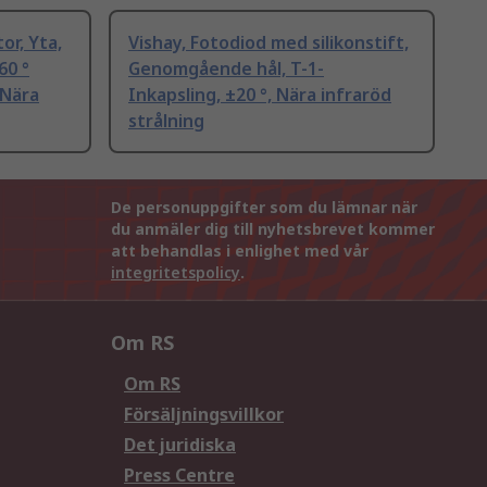
or, Yta,
Vishay, Fotodiod med silikonstift,
60 °
Genomgående hål, T-1-
 Nära
Inkapsling, ±20 °, Nära infraröd
strålning
De personuppgifter som du lämnar när
du anmäler dig till nyhetsbrevet kommer
att behandlas i enlighet med vår
integritetspolicy
.
Om RS
Om RS
Försäljningsvillkor
Det juridiska
Press Centre