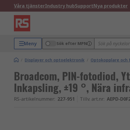
Våra tjänster
Industry hub
Support
Nya produkter
Meny
Sök efter MPN
/
Displayer och optoelektronik
/
Optokopplare och 
Broadcom, PIN-fotodiod, Yt
Inkapsling, ±19 °, Nära inf
RS-artikelnummer
:
227-951
Tillv. art.nr
:
AEPD-D0F