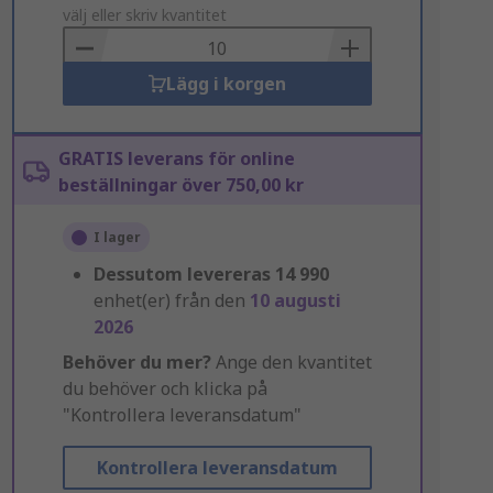
to
välj eller skriv kvantitet
Basket
Lägg i korgen
GRATIS leverans för online
beställningar över 750,00 kr
I lager
Dessutom levereras
14 990
enhet(er) från den
10 augusti
2026
Behöver du mer?
Ange den kvantitet
du behöver och klicka på
"Kontrollera leveransdatum"
Kontrollera leveransdatum