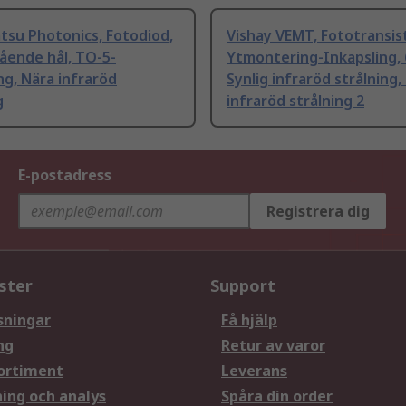
su Photonics, Fotodiod,
Vishay VEMT, Fototransist
ende hål, TO-5-
Ytmontering-Inkapsling, 
ng, Nära infraröd
Synlig infraröd strålning,
g
infraröd strålning 2
E-postadress
Registrera dig
ster
Support
sningar
Få hjälp
ng
Retur av varor
ortiment
Leverans
ning och analys
Spåra din order