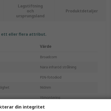
Lagstiftning
och
Produktdetaljer
ursprungsland
tt eller flera attribut.
Värde
Broadcom
Nära infraröd strålning
PIN-fotodiod
lighet
960nm
Ytmontering
kterar din integritet
Yta