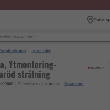
Paketsp
fotodetektorer
/
Fotodioder
a, Ytmontering-
raröd strålning
2-00000
Tillverkare / varumärke
:
Broadcom