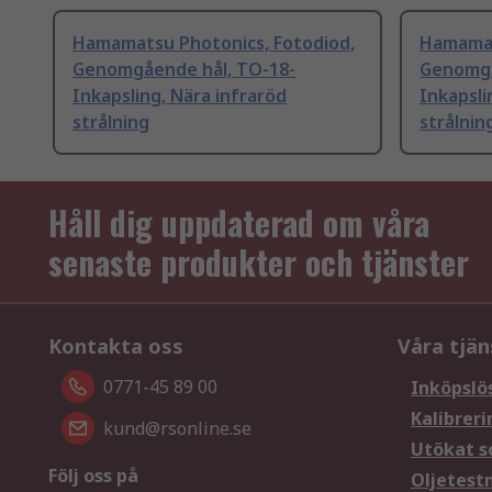
Hamamatsu Photonics, Fotodiod,
Hamamat
Genomgående hål, TO-18-
Genomgå
Inkapsling, Nära infraröd
Inkapsli
strålning
strålnin
Håll dig uppdaterad om våra
senaste produkter och tjänster
Kontakta oss
Våra tjän
0771-45 89 00
Inköpslö
Kalibreri
kund@rsonline.se
Utökat s
Följ oss på
Oljetest