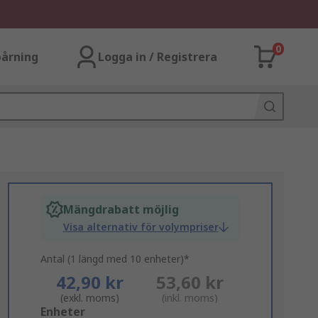
0
årning
Logga in / Registrera
Mängdrabatt möjlig
Visa alternativ för volympriser
Antal (1 längd med 10 enheter)*
42,90 kr
53,60 kr
(exkl. moms)
(inkl. moms)
Add
Enheter