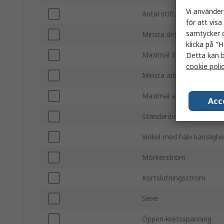
Vi använder
Antal stift
för att vis
samtycker d
Minsta detekterade vågl
klicka på "H
Maximal detekterad våg
Detta kan b
cookie poli
Minsta arbetsstemperat
Maximal arbetstemperat
Acc
Standarder/godkännand
Vinkel med halv känslighe
Mörkerström
Kortslutningsström
Serie
Öppen-kretsspänning