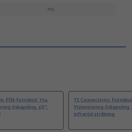
Nej
, PIN-fotodiod, Yta,
TE Connectivity, Fotodiod
ing-Inkapsling, ±9 °,
Ytmontering-Inkapsling, 5
d
infraröd strålning