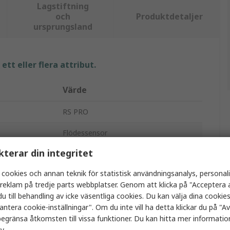
Lagstiftning
och
Produktdetaljer
ursprungsland
tt eller flera attribut.
Värde
RS PRO
Flödessensor
kterar din integritet
Luft
 cookies och annan teknik för statistisk användningsanalys, personal
Luft
a reklam på tredje parts webbplatser. Genom att klicka på "Acceptera a
u till behandling av icke väsentliga cookies. Du kan välja dina cooki
0.1L/min
antera cookie-inställningar". Om du inte vill ha detta klickar du på "Avv
1L/min
egränsa åtkomsten till vissa funktioner. Du kan hitta mer information
cy
.