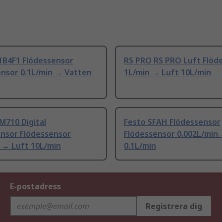
1B4F1 Flödessensor
RS PRO RS PRO Luft Flöd
ensor 0.1L/min → Vatten
1L/min → Luft 10L/min
M710 Digital
Festo SFAH Flödessensor
ensor Flödessensor
Flödessensor 0.002L/min
 → Luft 10L/min
0.1L/min
E-postadress
Registrera dig