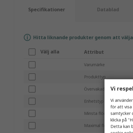
Specifikationer
Datablad
Hitta liknande produkter genom att välja e
Välj alla
Attribut
Varumärke
Produkttyp
Vi respe
Övervakad media
Vi använder
Enhetstyp
för att vis
samtycker d
Minsta flödeshastighet
klicka på "H
Maximal flödeshastighet
Detta kan b
cookie poli