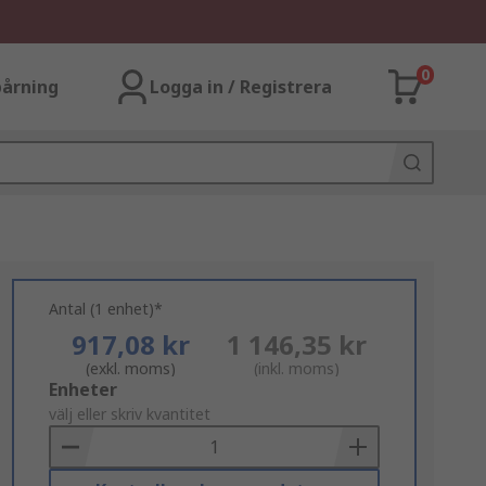
0
årning
Logga in / Registrera
Antal (1 enhet)*
917,08 kr
1 146,35 kr
(exkl. moms)
(inkl. moms)
Add
Enheter
to
välj eller skriv kvantitet
Basket