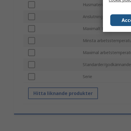
Husmaterial
Anslutningstyp
Acc
Maximalt tryck
Minsta arbetsstemperat
Maximal arbetstemperat
Standarder/godkännand
Serie
Hitta liknande produkter