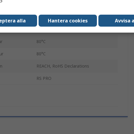
Polymetylmetakrylat
Rör
eptera alla
Hantera cookies
Avvisa a
1MPa
ur
80°C
ur
80°C
en
REACH, RoHS Declarations
RS PRO