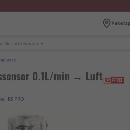
Paketsp
esgivare
ssensor 0.1L/min → Luft
rke
:
RS PRO