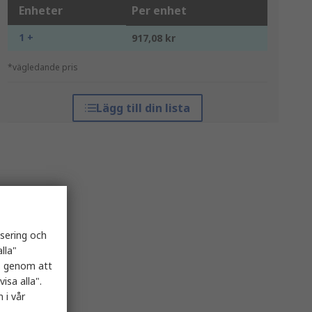
Enheter
Per enhet
1 +
917,08 kr
*vägledande pris
Lägg till din lista
isering och
lla"
es genom att
isa alla".
 i vår