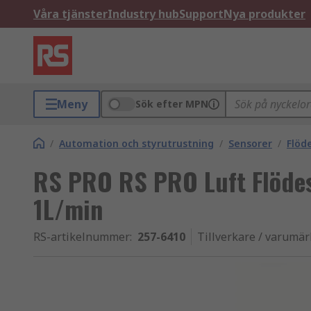
Våra tjänster
Industry hub
Support
Nya produkter
Meny
Sök efter MPN
/
Automation och styrutrustning
/
Sensorer
/
Flöd
RS PRO RS PRO Luft Flöde
1L/min
RS-artikelnummer
:
257-6410
Tillverkare / varumä