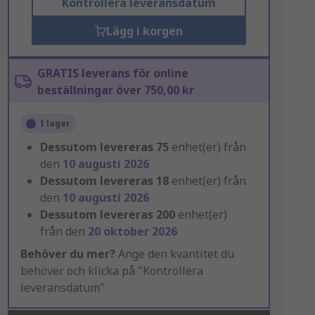
Kontrollera leveransdatum
Lägg i korgen
GRATIS leverans för online
beställningar över 750,00 kr
I lager
Dessutom levereras
75
enhet(er) från
den
10 augusti 2026
Dessutom levereras
18
enhet(er) från
den
10 augusti 2026
Dessutom levereras
200
enhet(er)
från den
20 oktober 2026
Behöver du mer?
Ange den kvantitet du
behöver och klicka på "Kontrollera
leveransdatum"