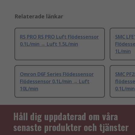
Relaterade länkar
RS PRO RS PRO Luft Flödessensor
SMC LFE
0.1L/min → Luft 1.5L/min
Flödess
1L/min
Omron D6F Series Flödessensor
SMC PF2
Flödessensor 0.1L/min → Luft
flödess
10L/min
0.1L/min
Håll dig uppdaterad om våra
senaste produkter och tjänster