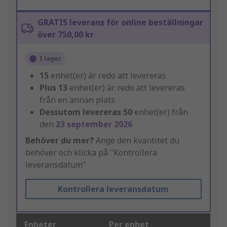
GRATIS leverans för online beställningar
över 750,00 kr
I lager
15
enhet(er) är redo att levereras
Plus
13
enhet(er) är redo att levereras
från en annan plats
Dessutom levereras
50
enhet(er) från
den
23 september 2026
Behöver du mer?
Ange den kvantitet du
behöver och klicka på "Kontrollera
leveransdatum"
Kontrollera leveransdatum
Enheter
Per enhet