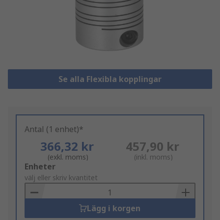
Se alla Flexibla kopplingar
Antal (1 enhet)*
366,32 kr
457,90 kr
(exkl. moms)
(inkl. moms)
Add
Enheter
to
välj eller skriv kvantitet
Basket
Lägg i korgen