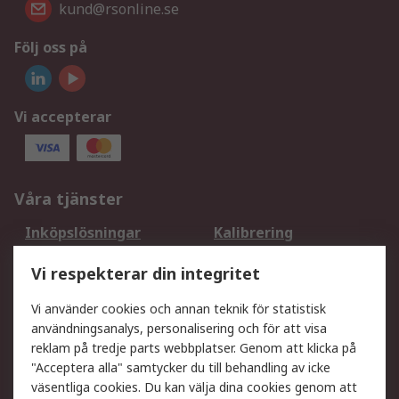
kund@rsonline.se
Följ oss på
Vi accepterar
Våra tjänster
Inköpslösningar
Kalibrering
Utökat sortiment
Oljetestning och analys
Vi respekterar din integritet
DesignSpark
Teknisk Support
Ditt lokala säljteam
Exportlösningar
Vi använder cookies och annan teknik för statistisk
användningsanalys, personalisering och för att visa
reklam på tredje parts webbplatser. Genom att klicka på
Support
"Acceptera alla" samtycker du till behandling av icke
Få hjälp
Retur av varor
väsentliga cookies. Du kan välja dina cookies genom att