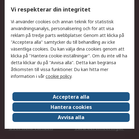
Utökat sortiment
Oljetestning och analys
Vi respekterar din integritet
DesignSpark
Teknisk Support
Ditt lokala säljteam
Exportlösningar
Vi använder cookies och annan teknik för statistisk
användningsanalys, personalisering och för att visa
reklam på tredje parts webbplatser. Genom att klicka på
Support
"Acceptera alla" samtycker du till behandling av icke
Få hjälp
Retur av varor
väsentliga cookies. Du kan välja dina cookies genom att
klicka på "Hantera cookie-inställningar". Om du inte vill ha
Leverans
Spåra din order
detta klickar du på "Avvisa alla". Detta kan begränsa
Begär en fakturakopi
Fördelar med RS-konto
åtkomsten till vissa funktioner. Du kan hitta mer
Betalningsalternativ
Okdo
information i vår
cookie policy
.
Om RS
Acceptera alla
Om RS
Försäljningsvillkor
Hantera cookies
Det juridiska
Press Centre
Avvisa alla
Jobba hos RS
ESG
Över hela världen
Våra certificeringar