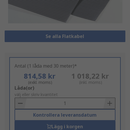
Se alla Flatkabel
Antal (1 låda med 30 meter)*
814,58 kr
1 018,22 kr
(exkl. moms)
(inkl. moms)
Add
Låda(or)
to
välj eller skriv kvantitet
Basket
Kontrollera leveransdatum
Lägg i korgen