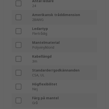
Antal ledare
24
Amerikansk tråddimension
28AWG
Ledartyp
Flertrådig
Mantelmaterial
Polyvinylklorid
Kabellängd
3m
Standarder/godkännanden
CSA, UL
Högflexibilitet
Nej
Färg på mantel
Grå