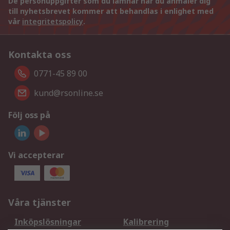
De personuppgifter som du lämnar när du anmäler dig
till nyhetsbrevet kommer att behandlas i enlighet med
vår
integritetspolicy
.
Kontakta oss
0771-45 89 00
kund@rsonline.se
Följ oss på
Vi accepterar
Våra tjänster
Inköpslösningar
Kalibrering