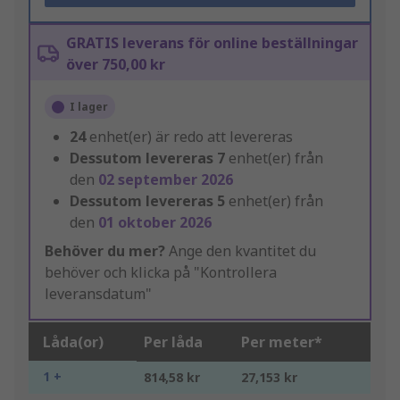
GRATIS leverans för online beställningar
över 750,00 kr
I lager
24
enhet(er) är redo att levereras
Dessutom levereras
7
enhet(er) från
den
02 september 2026
Dessutom levereras
5
enhet(er) från
den
01 oktober 2026
Behöver du mer?
Ange den kvantitet du
behöver och klicka på "Kontrollera
leveransdatum"
Låda(or)
Per låda
Per meter*
1 +
814,58 kr
27,153 kr