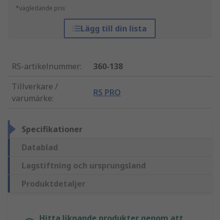
*vägledande pris
Lägg till din lista
RS-artikelnummer
:
360-138
Tillverkare /
RS PRO
varumärke
:
Specifikationer
Datablad
Lagstiftning och ursprungsland
Produktdetaljer
Hitta liknande produkter genom att