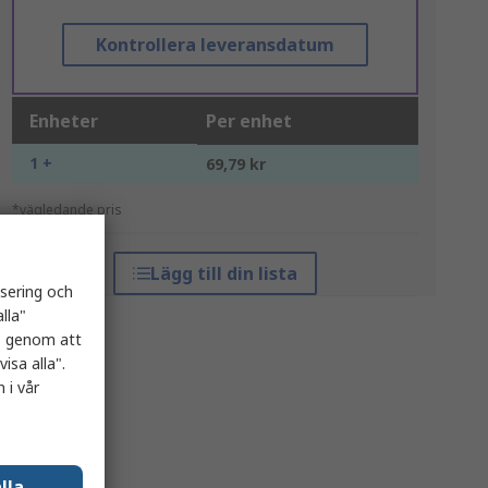
Kontrollera leveransdatum
Enheter
Per enhet
1 +
69,79 kr
*vägledande pris
Lägg till din lista
isering och
lla"
es genom att
isa alla".
 i vår
lla