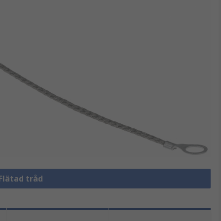
 Flätad tråd