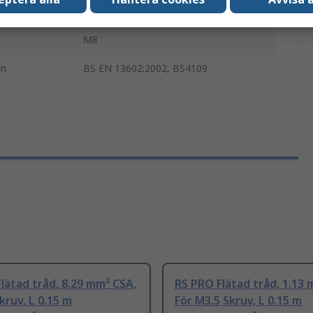
7830Ω/km
M8
en
BS EN 13602:2002, BS4109
lätad tråd, 8.29 mm² CSA,
RS PRO Flätad tråd, 1.13 
kruv, L 0.15 m
För M3.5 Skruv, L 0.15 m