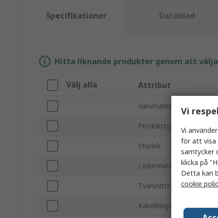
Specifikationer
Datablad
Hitta liknande produkter genom att välja e
Välj alla
Attribut
Varumärke
Vi respe
Produkttyp
Vi använder
för att vis
Storlek
samtycker d
klicka på "H
Ledarmaterial
Detta kan b
cookie poli
Tvärsnittsarea
Kabellängd
Acc