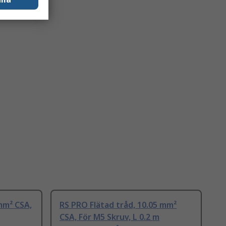
mm² CSA,
RS PRO Flätad tråd, 10.05 mm²
CSA, För M5 Skruv, L 0.2 m