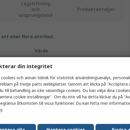
Lagstiftning
och
Produktdetaljer
ursprungsland
tt eller flera attribut.
Värde
RS PRO
kterar din integritet
Flätad tråd
 cookies och annan teknik för statistisk användningsanalys, personal
a reklam på tredje parts webbplatser. Genom att klicka på "Acceptera a
16 x 8 x 0.15 mm
u till behandling av icke väsentliga cookies. Du kan välja dina cooki
antera cookie-inställningar". Om du inte vill ha detta klickar du på "Avv
Tennkoppartråd
egränsa åtkomsten till vissa funktioner. Du kan hitta mer information
cy
.
2.26 mm²
0.2m
eptera alla
Hantera cookies
Avvisa a