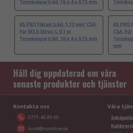
Tennkoppartråd, 16 x 4 x 0.15 mm
Tennkopp
RS PRO Flätad tråd, 1.13 mm² CSA,
RS PRO F
För M3.5 Skruv, L 0.1 m
CSA, För
Tennkoppartråd, 16 x 4 x 0.15 mm
Tennkopp
mm
Håll dig uppdaterad om våra
senaste produkter och tjänster
Kontakta oss
Våra tjän
0771-45 89 00
Inköpslö
Kalibreri
kund@rsonline.se