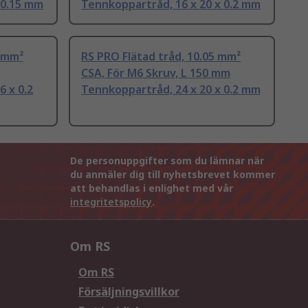
 0.15 mm
Tennkoppartråd, 16 x 20 x 0.2 mm
9 mm²
RS PRO Flätad tråd, 10.05 mm²
CSA, För M6 Skruv, L 150 mm
6 x 0.2
Tennkoppartråd, 24 x 20 x 0.2 mm
De personuppgifter som du lämnar när
du anmäler dig till nyhetsbrevet kommer
att behandlas i enlighet med vår
integritetspolicy
.
Om RS
Om RS
Försäljningsvillkor