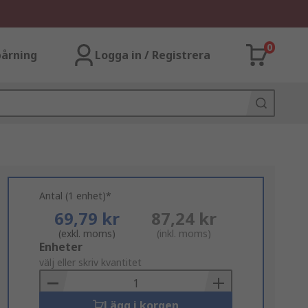
0
årning
Logga in / Registrera
Antal (1 enhet)*
69,79 kr
87,24 kr
(exkl. moms)
(inkl. moms)
Add
Enheter
to
välj eller skriv kvantitet
Basket
Lägg i korgen