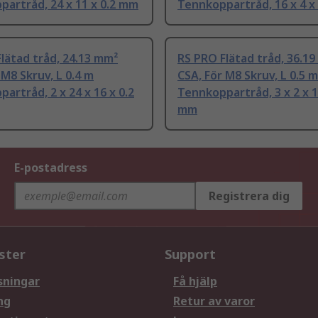
artråd, 24 x 11 x 0.2 mm
Tennkoppartråd, 16 x 4 x
lätad tråd, 24.13 mm²
RS PRO Flätad tråd, 36.1
 M8 Skruv, L 0.4 m
CSA, För M8 Skruv, L 0.5 m
artråd, 2 x 24 x 16 x 0.2
Tennkoppartråd, 3 x 2 x 1
mm
E-postadress
Registrera dig
ster
Support
sningar
Få hjälp
ng
Retur av varor