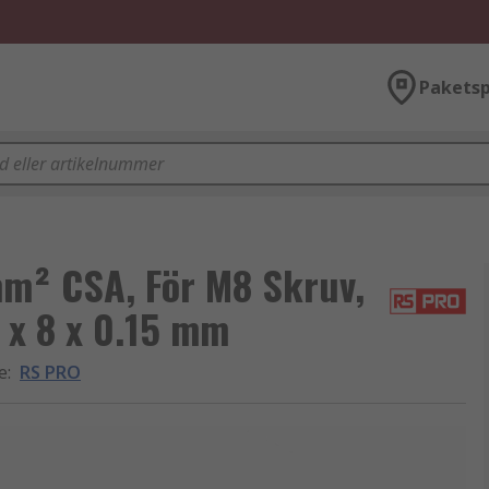
Paketsp
mm² CSA, För M8 Skruv,
 x 8 x 0.15 mm
e
:
RS PRO