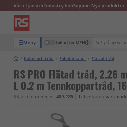
Våra tjänster
Industry hub
Support
Nya produkter
Meny
Sök efter MPN
/
Kabel och tråd
/
Enledarkabel
/
Flätad tråd
RS PRO Flätad tråd, 2.26 
L 0.2 m Tennkoppartråd, 16
RS-artikelnummer
:
489-185
Tillverkare / varumärk