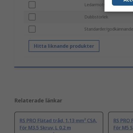
Ledarmotstånd
Dubbstorlek
Standarder/godkännand
Hitta liknande produkter
Relaterade länkar
RS PRO Flätad tråd, 1.13 mm² CSA,
RS PRO F
För M3.5 Skruv, L 0.2 m
För M5 S