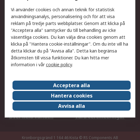
DesignSpark
Teknisk Support
Ditt lokala säljteam
Exportlösningar
Vi använder cookies och annan teknik för statistisk
användningsanalys, personalisering och för att visa
reklam på tredje parts webbplatser. Genom att klicka på
Support
"Acceptera alla" samtycker du till behandling av icke
Få hjälp
Retur av varor
väsentliga cookies. Du kan välja dina cookies genom att
klicka på "Hantera cookie-inställningar". Om du inte vill ha
Leverans
Spåra din order
detta klickar du på "Avvisa alla". Detta kan begränsa
Begär en fakturakopi
Fördelar med RS-konto
åtkomsten till vissa funktioner. Du kan hitta mer
Betalningsalternativ
Okdo
information i vår
cookie policy
.
Om RS
Acceptera alla
Om RS
Försäljningsvillkor
Hantera cookies
Det juridiska
Press Centre
Avvisa alla
Jobba hos RS
ESG
Över hela världen
Våra certificeringar
Kronborgsgränd 1 164 46 Kista
© RS Components AB