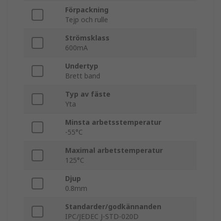
Förpackning
Tejp och rulle
Strömsklass
600mA
Undertyp
Brett band
Typ av fäste
Yta
Minsta arbetsstemperatur
-55°C
Maximal arbetstemperatur
125°C
Djup
0.8mm
Standarder/godkännanden
IPC/JEDEC J-STD-020D