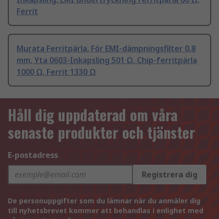
Ferrit
Murata Ferritpärla, För EMI-dämpningsfilter 0.8
mm, Yta 0603-Inkapsling 501 Ω, Chip-ferritpärla
1000 Ω, Ferrit 1330 Ω
Håll dig uppdaterad om våra
senaste produkter och tjänster
E-postadress
Registrera dig
De personuppgifter som du lämnar när du anmäler dig
till nyhetsbrevet kommer att behandlas i enlighet med