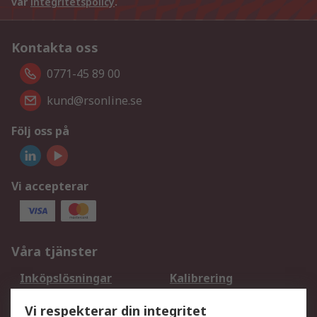
vår
integritetspolicy
.
Kontakta oss
0771-45 89 00
kund@rsonline.se
Följ oss på
Vi accepterar
Våra tjänster
Inköpslösningar
Kalibrering
Utökat sortiment
Oljetestning och analys
Vi respekterar din integritet