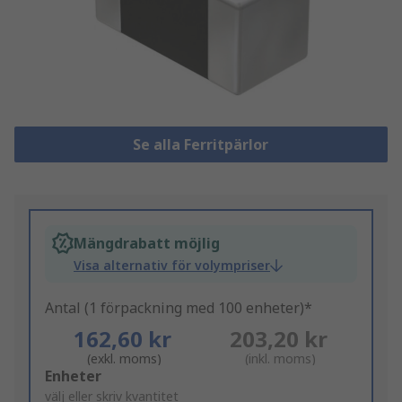
Se alla Ferritpärlor
Mängdrabatt möjlig
Visa alternativ för volympriser
Antal (1 förpackning med 100 enheter)*
162,60 kr
203,20 kr
(exkl. moms)
(inkl. moms)
Add
Enheter
to
välj eller skriv kvantitet