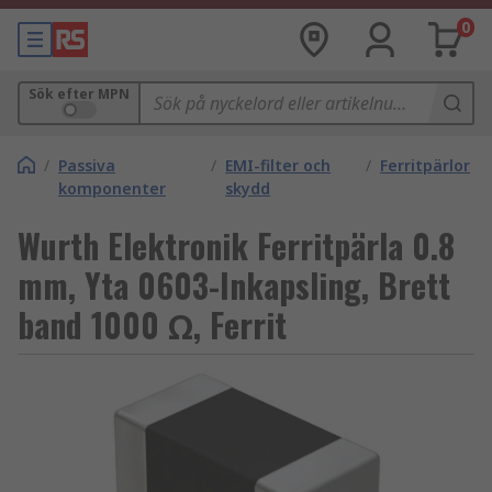
0
Sök efter MPN
/
Passiva
/
EMI-filter och
/
Ferritpärlor
komponenter
skydd
Wurth Elektronik Ferritpärla 0.8
mm, Yta 0603-Inkapsling, Brett
band 1000 Ω, Ferrit