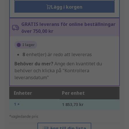
Lägg i korgen
GRATIS leverans för online beställningar
över 750,00 kr
I lager
8
enhet(er) är redo att levereras
Behöver du mer?
Ange den kvantitet du
behöver och klicka på "Kontrollera
leveransdatum"
Enheter
Per enhet
1 +
1 853,73 kr
*vägledande pris
Lägg till din lista