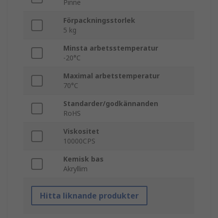
Pinne
Förpackningsstorlek
5 kg
Minsta arbetsstemperatur
-20°C
Maximal arbetstemperatur
70°C
Standarder/godkännanden
RoHS
Viskositet
10000CPS
Kemisk bas
Akryllim
Hitta liknande produkter