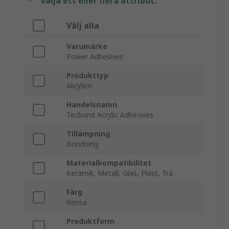
välja ett eller flera attribut.
Välj alla
Varumärke
Power Adhesives
Produkttyp
Akryllim
Handelsnamn
Tecbond Acrylic Adhesives
Tillämpning
Bondning
Materialkompatibilitet
Keramik, Metall, Glas, Plast, Trä
Färg
Rensa
Produktform