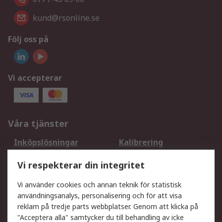
kund@rsonline.se
Följ oss på
Vi accepterar
Våra tjänster
Inköpslösningar
Kalibrering
Utökat sortiment
Oljetestning och analys
Vi respekterar din integritet
DesignSpark
Teknisk Support
Ditt lokala säljteam
Exportlösningar
Vi använder cookies och annan teknik för statistisk
användningsanalys, personalisering och för att visa
reklam på tredje parts webbplatser. Genom att klicka på
Support
"Acceptera alla" samtycker du till behandling av icke