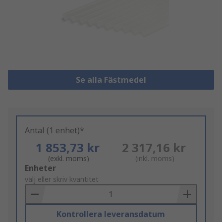
Se alla Fästmedel
Antal (1 enhet)*
1 853,73 kr
2 317,16 kr
(exkl. moms)
(inkl. moms)
Add
Enheter
to
välj eller skriv kvantitet
Basket
Kontrollera leveransdatum