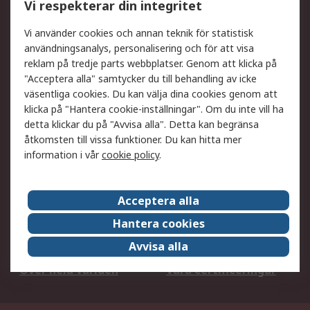
Vi respekterar din integritet
DesignSpark
Teknisk Support
Ditt lokala säljteam
Exportlösningar
Vi använder cookies och annan teknik för statistisk
användningsanalys, personalisering och för att visa
reklam på tredje parts webbplatser. Genom att klicka på
Support
"Acceptera alla" samtycker du till behandling av icke
Få hjälp
Retur av varor
väsentliga cookies. Du kan välja dina cookies genom att
klicka på "Hantera cookie-inställningar". Om du inte vill ha
Leverans
Spåra din order
detta klickar du på "Avvisa alla". Detta kan begränsa
Begär en fakturakopi
Fördelar med RS-konto
åtkomsten till vissa funktioner. Du kan hitta mer
Betalningsalternativ
Okdo
information i vår
cookie policy
.
Om RS
Acceptera alla
Om RS
Försäljningsvillkor
Hantera cookies
Det juridiska
Press Centre
Avvisa alla
Jobba hos RS
ESG
Över hela världen
Våra certificeringar