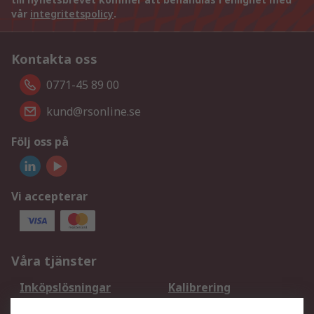
vår
integritetspolicy
.
Kontakta oss
0771-45 89 00
kund@rsonline.se
Följ oss på
Vi accepterar
Våra tjänster
Inköpslösningar
Kalibrering
Utökat sortiment
Oljetestning och analys