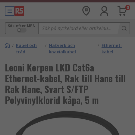
0
Sök efter MPN
/
Kabel och
/
Nätverk och
/
Ethernet-
tråd
koaxialkabel
kabel
Leoni Kerpen LKD Cat6a
Ethernet-kabel, Rak till Hane till
Rak Hane, Svart S/FTP
Polyvinylklorid kåpa, 5 m