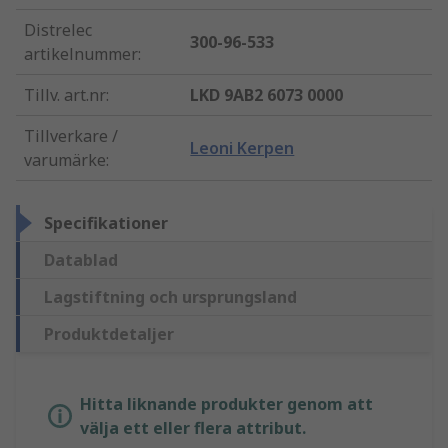
Distrelec
300-96-533
artikelnummer
:
Tillv. art.nr
:
LKD 9AB2 6073 0000
Tillverkare /
Leoni Kerpen
varumärke
:
Specifikationer
Datablad
Lagstiftning och ursprungsland
Produktdetaljer
Hitta liknande produkter genom att
välja ett eller flera attribut.