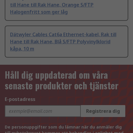
till Hane till Rak Hane, Orange S/FTP
Halogenfritt som ger låg
Dätwyler Cables Cat6a Ethernet-kabel, Rak till
Hane till Rak Hane, Blå S/FTP Polyvinylklorid
kåpa, 10 m
Håll dig uppdaterad om våra
senaste produkter och tjänster
E-postadress
Registrera dig
De personuppgifter som du lämnar när du anmäler dig
till nyhetsbrevet kommer att behandlas i enlighet med