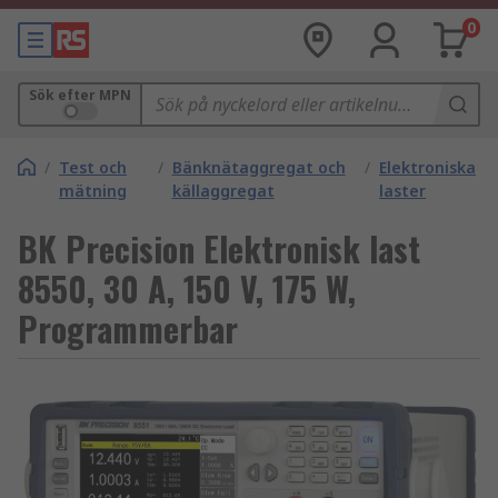
0
Sök efter MPN
/
Test och
/
Bänknätaggregat och
/
Elektroniska
mätning
källaggregat
laster
BK Precision Elektronisk last
8550, 30 A, 150 V, 175 W,
Programmerbar