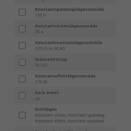
Konstantspänningslägesområde
150 V
Konstantströmslägesområde
30 A
Konstantresistanslägesområde
0.05 Ω to 30 kΩ
Gränssnittstyp
RS232
Konstanteffektlägesområde
175 W
Rack enhet
2U
Driftlägen
Konstant ström, Konstant spänning,
Konstant effekt, Konstant resistans