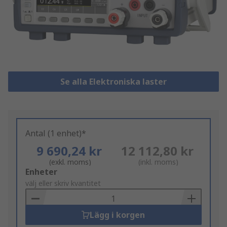
Se alla Elektroniska laster
Antal (1 enhet)*
9 690,24 kr
12 112,80 kr
(exkl. moms)
(inkl. moms)
Add
Enheter
to
välj eller skriv kvantitet
Basket
Lägg i korgen