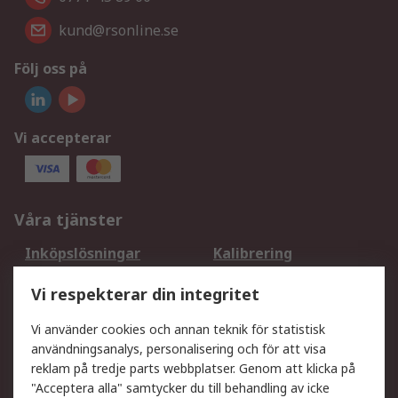
kund@rsonline.se
Följ oss på
Vi accepterar
Våra tjänster
Inköpslösningar
Kalibrering
Utökat sortiment
Oljetestning och analys
Vi respekterar din integritet
DesignSpark
Teknisk Support
Ditt lokala säljteam
Exportlösningar
Vi använder cookies och annan teknik för statistisk
användningsanalys, personalisering och för att visa
reklam på tredje parts webbplatser. Genom att klicka på
Support
"Acceptera alla" samtycker du till behandling av icke