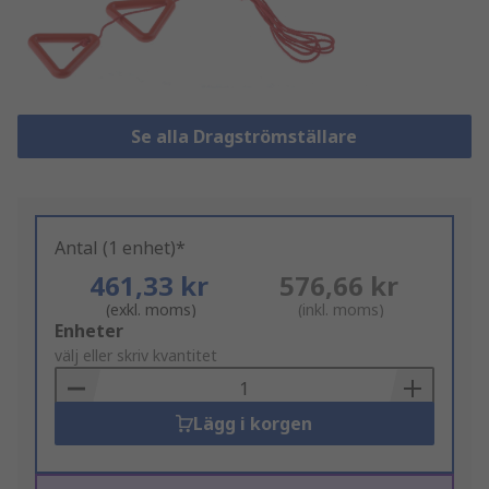
Se alla Dragströmställare
Antal (1 enhet)*
461,33 kr
576,66 kr
(exkl. moms)
(inkl. moms)
Add
Enheter
to
välj eller skriv kvantitet
Basket
Lägg i korgen