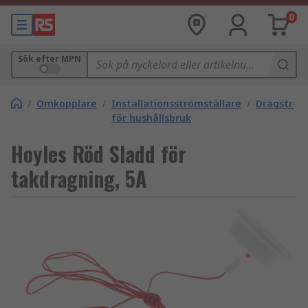
0
Sök efter MPN
/
Omkopplare
/
Installationsströmställare
/
Dragström
för hushållsbruk
Hoyles Röd Sladd för
takdragning, 5A