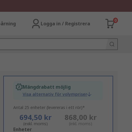
0
årning
Logga in / Registrera
Mängdrabatt möjlig
Visa alternativ för volympriser
Antal 25 enheter (levereras i ett rör)*
694,50 kr
868,00 kr
(exkl. moms)
(inkl. moms)
Add
Enheter