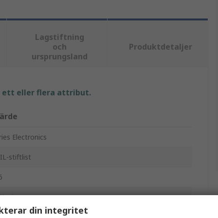
Lagstiftning
och
Produktdetaljer
ursprungsland
tt eller flera attribut.
ärde
ries Electronics
IL-stiftlist
6
ässing
kterar din integritet
enn på nickel