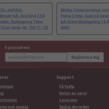
IL-stiftlist,
Molex Crimpterminal, ser
ende hål, Avstånd 2.54
Hona Crimp, Guld på nicke
polen, Beläggning Tenn
på nickel-Beläggning 14 
 Utan hölje 1A, 150 °C, -55
AWG
E-postadress
Registrera dig
ster
Support
sningar
Få hjälp
ng
Retur av varor
ortiment
Leverans
ning och analys
Spåra din order