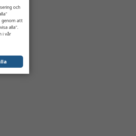
isering och
lla"
es genom att
isa alla".
 i vår
lla