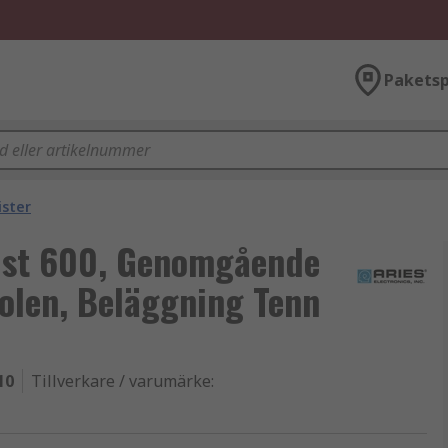
Paketsp
ister
tlist 600, Genomgående
olen, Beläggning Tenn
10
Tillverkare / varumärke
: