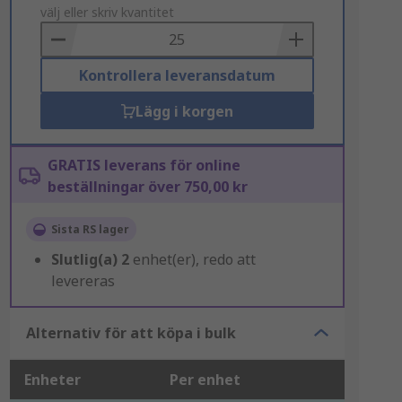
to
välj eller skriv kvantitet
Basket
Kontrollera leveransdatum
Lägg i korgen
GRATIS leverans för online
beställningar över 750,00 kr
Sista RS lager
Slutlig(a)
2
enhet(er), redo att
levereras
Alternativ för att köpa i bulk
Enheter
Per enhet