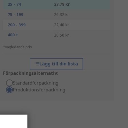
25 - 74
27,78 kr
75 - 199
26,32 kr
200 - 399
22,40 kr
400 +
20,50 kr
*vägledande pris
Lägg till din lista
Förpackningsalternativ:
Standardförpackning
Produktionsförpackning