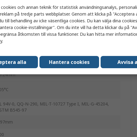
 cookies och annan teknik för statistisk användningsanalys, personal
A
a reklam på tredje parts webbplatser. Genom att klicka på "Acceptera a
u till behandling av icke väsentliga cookies. Du kan välja dina cooki
.54mm
antera cookie-inställningar". Om du inte vill ha detta klickar du på "Avv
egränsa åtkomsten till vissa funktioner. Du kan hitta mer information
enomgående hål
cy
.
ylon
eptera alla
Hantera cookies
Avvisa a
ödning
5.24mm
05°C
L 94V-0, QQ-N-290, MIL-T-10727 Type I, MIL-G-45204,
STM B545-97
.97mm
00