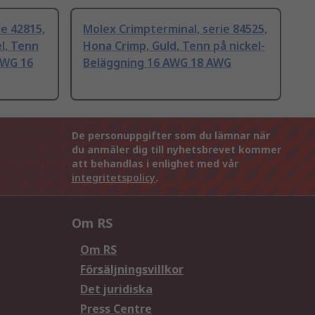
ie 42815,
Molex Crimpterminal, serie 84525,
l, Tenn
Hona Crimp, Guld, Tenn på nickel-
AWG 16
Beläggning 16 AWG 18 AWG
De personuppgifter som du lämnar när
du anmäler dig till nyhetsbrevet kommer
att behandlas i enlighet med vår
integritetspolicy
.
Om RS
Om RS
Försäljningsvillkor
Det juridiska
Press Centre