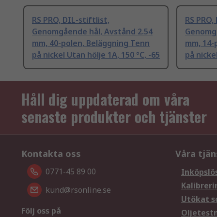
RS PRO, DIL-stiftlist,
RS PRO, D
Genomgående hål, Avstånd 2.54
Genomgå
mm, 40-polen, Beläggning Tenn
mm, 14-
på nickel Utan hölje 1A, 150 °C, -65
på nickel
Håll dig uppdaterad om våra
senaste produkter och tjänster
Kontakta oss
Våra tjän
0771-45 89 00
Inköpslö
Kalibreri
kund@rsonline.se
Utökat s
Följ oss på
Oljetest