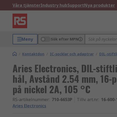
Våra tjänster
Industry hub
Support
Nya produkter
Meny
Sök efter MPN
/
Kontaktdon
/
IC-socklar och adaptrar
/
DIL-stiftl
Aries Electronics, DIL-stif
hål, Avstånd 2.54 mm, 16-p
på nickel 2A, 105 °C
RS-artikelnummer
:
710-6653P
Tillv. art.nr
:
16-600-
Aries Electronics