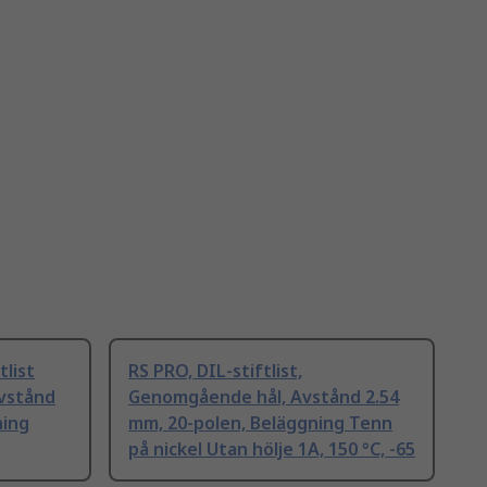
tlist
RS PRO, DIL-stiftlist,
vstånd
Genomgående hål, Avstånd 2.54
ning
mm, 20-polen, Beläggning Tenn
på nickel Utan hölje 1A, 150 °C, -65