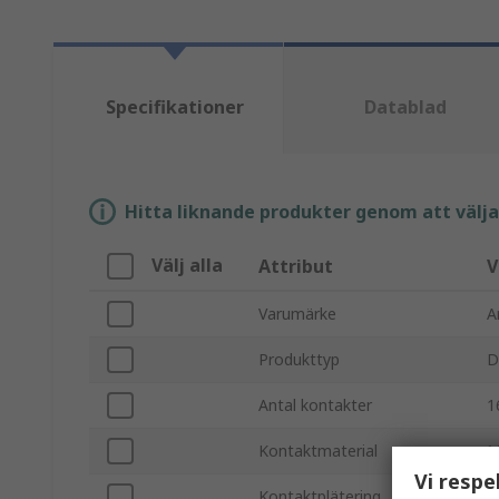
Specifikationer
Datablad
Hitta liknande produkter genom att välja e
Välj alla
Attribut
V
Varumärke
A
Produkttyp
D
Antal kontakter
1
Kontaktmaterial
M
Vi respe
Kontaktplätering
T