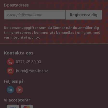
E-postadress
Registrera dig
De personuppgifter som du lämnar när du anmäler dig
till nyhetsbrevet kommer att behandlas i enlighet med
vår
integritetspolicy
.
Kontakta oss
0771-45 89 00
kund@rsonline.se
Följ oss på
Vi accepterar