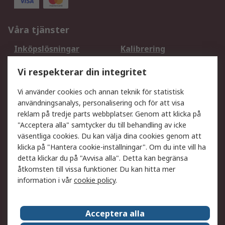
Våra tjänster
Inköpslösningar
Kalibrering
Utökat sortiment
Oljetestning och analys
Vi respekterar din integritet
DesignSpark
Teknisk Support
Ditt lokala säljteam
Exportlösningar
Vi använder cookies och annan teknik för statistisk
användningsanalys, personalisering och för att visa
reklam på tredje parts webbplatser. Genom att klicka på
Support
"Acceptera alla" samtycker du till behandling av icke
Få hjälp
Retur av varor
väsentliga cookies. Du kan välja dina cookies genom att
klicka på "Hantera cookie-inställningar". Om du inte vill ha
Leverans
Spåra din order
detta klickar du på "Avvisa alla". Detta kan begränsa
Begär en fakturakopi
Fördelar med RS-konto
åtkomsten till vissa funktioner. Du kan hitta mer
Betalningsalternativ
Okdo
information i vår
cookie policy
.
Om RS
Acceptera alla
Om RS
Försäljningsvillkor