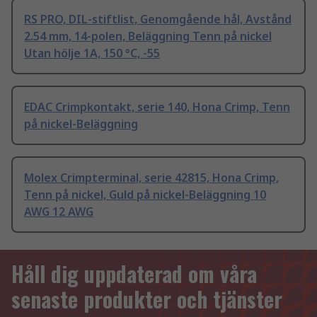
RS PRO, DIL-stiftlist, Genomgående hål, Avstånd
2.54 mm, 14-polen, Beläggning Tenn på nickel
Utan hölje 1A, 150 °C, -55
EDAC Crimpkontakt, serie 140, Hona Crimp, Tenn
på nickel-Beläggning
Molex Crimpterminal, serie 42815, Hona Crimp,
Tenn på nickel, Guld på nickel-Beläggning 10
AWG 12 AWG
Håll dig uppdaterad om våra
senaste produkter och tjänster