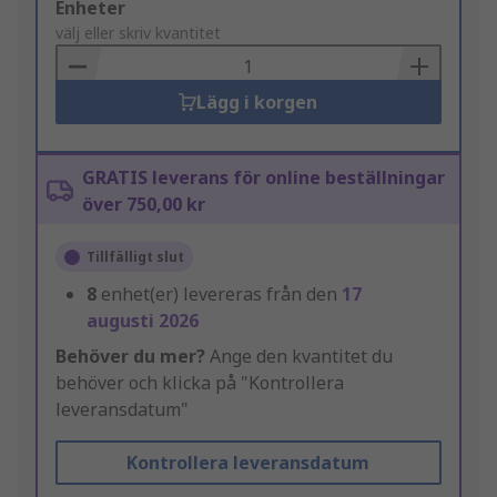
Add
Enheter
to
välj eller skriv kvantitet
Basket
Lägg i korgen
GRATIS leverans för online beställningar
över 750,00 kr
Tillfälligt slut
8
enhet(er) levereras från den
17
augusti 2026
Behöver du mer?
Ange den kvantitet du
behöver och klicka på "Kontrollera
leveransdatum"
Kontrollera leveransdatum