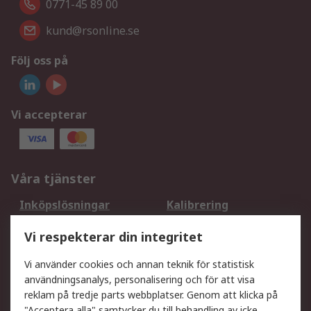
0771-45 89 00
kund@rsonline.se
Följ oss på
Vi accepterar
Våra tjänster
Inköpslösningar
Kalibrering
Utökat sortiment
Oljetestning och analys
Vi respekterar din integritet
DesignSpark
Teknisk Support
Ditt lokala säljteam
Exportlösningar
Vi använder cookies och annan teknik för statistisk
användningsanalys, personalisering och för att visa
reklam på tredje parts webbplatser. Genom att klicka på
Support
"Acceptera alla" samtycker du till behandling av icke