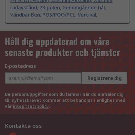
E-TEC DIL-sockel, 2.54 mm Avstånd, 7.62 mm
radavstånd, 28-polen, Genomgående hål,
Vändbar Ben, POS/POO/PCL, Vertikal,
Håll dig uppdaterad om våra
senaste produkter och tjänster
E-postadress
Registrera dig
De personuppgifter som du lämnar när du anmäler dig
till nyhetsbrevet kommer att behandlas i enlighet med
vår
integritetspolicy
.
Kontakta oss