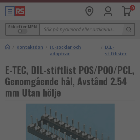
0
Sök efter MPN
/
Kontaktdon
/
IC-socklar och
/
DIL-
adaptrar
stiftlister
E-TEC, DIL-stiftlist POS/POO/PCL,
Genomgående hål, Avstånd 2.54
mm Utan hölje