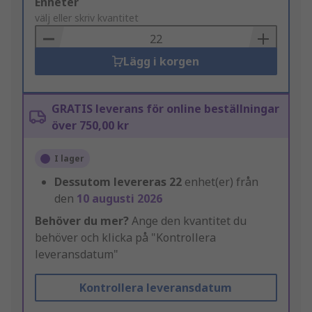
Add
Enheter
to
välj eller skriv kvantitet
Basket
Lägg i korgen
GRATIS leverans för online beställningar
över 750,00 kr
I lager
Dessutom levereras
22
enhet(er) från
den
10 augusti 2026
Behöver du mer?
Ange den kvantitet du
behöver och klicka på "Kontrollera
leveransdatum"
Kontrollera leveransdatum