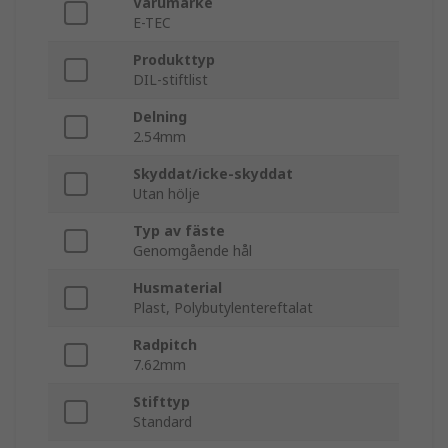
Varumärke
E-TEC
Produkttyp
DIL-stiftlist
Delning
2.54mm
Skyddat/icke-skyddat
Utan hölje
Typ av fäste
Genomgående hål
Husmaterial
Plast, Polybutylentereftalat
Radpitch
7.62mm
Stifttyp
Standard