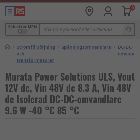
0
Sök efter MPN
/
Strömförsörjning
/
Spänningsomvandlare
/
DC/DC-
och
omvandla
transformatorer
Murata Power Solutions ULS, Vout
12V dc, Vin 48V dc 8.3 A, Vin 48V
dc Isolerad DC-DC-omvandlare
9.6 W -40 °C 85 °C