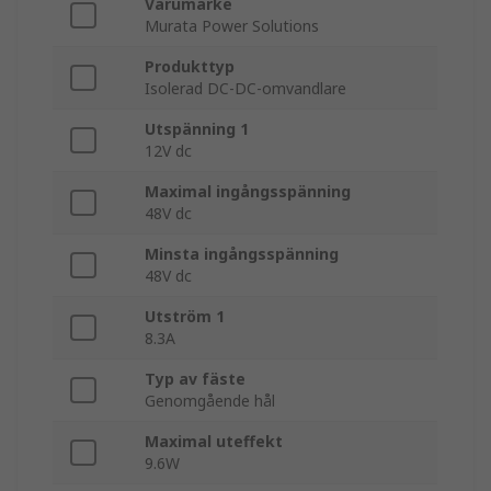
Varumärke
Murata Power Solutions
Produkttyp
Isolerad DC-DC-omvandlare
Utspänning 1
12V dc
Maximal ingångsspänning
48V dc
Minsta ingångsspänning
48V dc
Utström 1
8.3A
Typ av fäste
Genomgående hål
Maximal uteffekt
9.6W