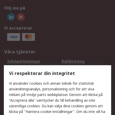
Följ oss på
Vi accepterar
Våra tjänster
Inköpslösningar
Kalibrering
Utökat sortiment
Oljetestning och analys
Vi respekterar din integritet
DesignSpark
Teknisk Support
Ditt lokala säljteam
Exportlösningar
Vi använder cookies och annan teknik för statistisk
användningsanalys, personalisering och för att visa
reklam på tredje parts webbplatser. Genom att klicka på
Support
"Acceptera alla" samtycker du till behandling av icke
Få hjälp
Retur av varor
väsentliga cookies. Du kan välja dina cookies genom att
klicka på "Hantera cookie-inställningar". Om du inte vill ha
Leverans
Spåra din order