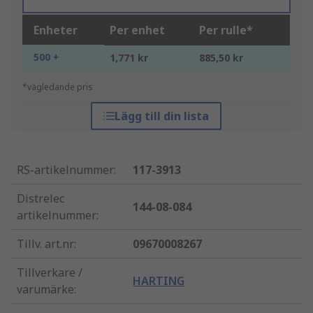
Enheter
Per enhet
Per rulle*
500 +
1,771 kr
885,50 kr
*vägledande pris
Lägg till din lista
RS-artikelnummer
:
117-3913
Distrelec
144-08-084
artikelnummer
:
Tillv. art.nr
:
09670008267
Tillverkare /
HARTING
varumärke
: