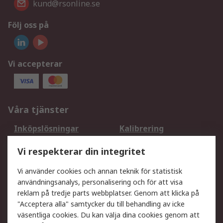
kund@rsonline.se
Följ oss på
Vi accepterar
Våra tjänster
Inköpslösningar
Kalibrering
Utökat sortiment
Oljetestning och analys
Vi respekterar din integritet
DesignSpark
Teknisk Support
Ditt lokala säljteam
Exportlösningar
Vi använder cookies och annan teknik för statistisk
användningsanalys, personalisering och för att visa
reklam på tredje parts webbplatser. Genom att klicka på
Support
"Acceptera alla" samtycker du till behandling av icke
Få hjälp
Retur av varor
väsentliga cookies. Du kan välja dina cookies genom att