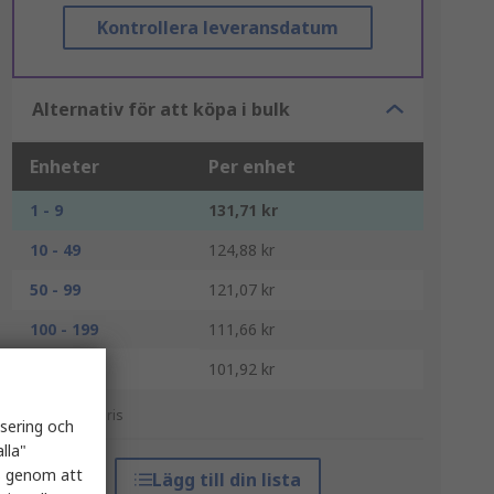
Kontrollera leveransdatum
Alternativ för att köpa i bulk
Enheter
Per enhet
1 - 9
131,71 kr
10 - 49
124,88 kr
50 - 99
121,07 kr
100 - 199
111,66 kr
200 +
101,92 kr
*vägledande pris
isering och
lla"
es genom att
Lägg till din lista