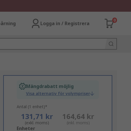
0
årning
Logga in / Registrera
Mängdrabatt möjlig
Visa alternativ för volympriser
Antal (1 enhet)*
131,71 kr
164,64 kr
(exkl. moms)
(inkl. moms)
Add
Enheter