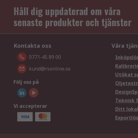
Håll dig uppdaterad om våra
senaste produkter och tjänster
Kontakta oss
Våra tjän
0771-45 89 00
Inköpslö
Kalibreri
kund@rsonline.se
Utökat s
Följ oss på
Oljetest
DesignSp
Teknisk 
Vi accepterar
Ditt loka
Exportlö