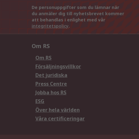
De personuppgifter som du lämnar när
du anmäler dig till nyhetsbrevet kommer
att behandlas i enlighet med vår
integritetspolicy
.
Om RS
Om RS
Försäljningsvillkor
Det juridiska
Press Centre
Jobba hos RS
ESG
Över hela världen
Våra certificeringar