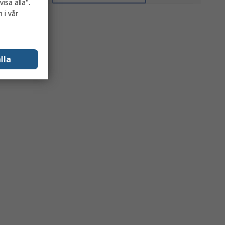
isa alla".
 i vår
lla