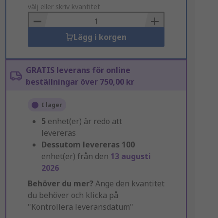
to
välj eller skriv kvantitet
Basket
Lägg i korgen
GRATIS leverans för online
beställningar över 750,00 kr
I lager
5
enhet(er) är redo att
levereras
Dessutom levereras
100
enhet(er) från den
13 augusti
2026
Behöver du mer?
Ange den kvantitet
du behöver och klicka på
"Kontrollera leveransdatum"