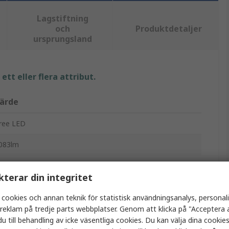
Lagstiftning
och
Produktdetaljer
ursprungsland
tt eller flera attribut.
ärde
ree LED
083lm
oB LED
kterar din integritet
100mA
 cookies och annan teknik för statistisk användningsanalys, personal
9mm
a reklam på tredje parts webbplatser. Genom att klicka på "Acceptera a
u till behandling av icke väsentliga cookies. Du kan välja dina cooki
000k