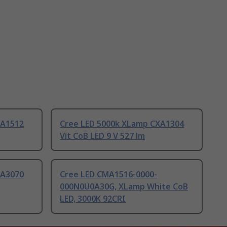
XA1512
Cree LED 5000k XLamp CXA1304
Vit CoB LED 9 V 527 lm
XA3070
Cree LED CMA1516-0000-
000N0U0A30G, XLamp White CoB
LED, 3000K 92CRI