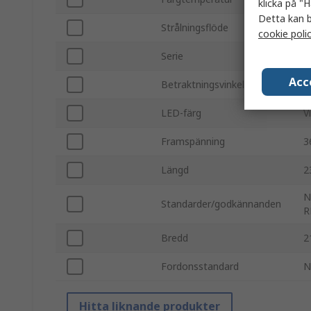
klicka på "H
Detta kan b
Strålningsflöde
8
cookie poli
Serie
X
Acc
Betraktningsvinkel
1
LED-färg
V
Framspänning
3
Längd
2
N
Standarder/godkännanden
R
Bredd
2
Fordonsstandard
N
Hitta liknande produkter