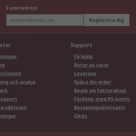
E-postadress
Registrera dig
ster
Support
sningar
Få hjälp
ng
Retur av varor
ortiment
Leverans
ning och analys
Spåra din order
ark
Begär en fakturakopi
Support
Fördelar med RS-konto
la säljteam
Betalningsalternativ
sningar
Okdo