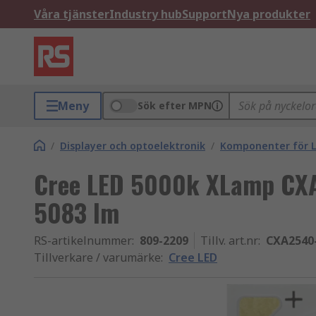
Våra tjänster
Industry hub
Support
Nya produkter
Meny
Sök efter MPN
/
Displayer och optoelektronik
/
Komponenter för L
Cree LED 5000k XLamp CXA
5083 lm
RS-artikelnummer
:
809-2209
Tillv. art.nr
:
CXA2540
Tillverkare / varumärke
:
Cree LED