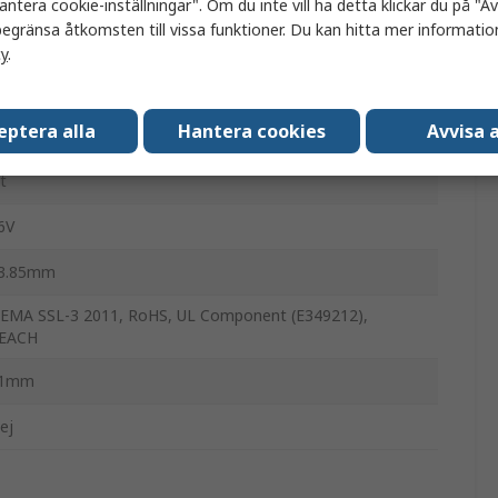
antera cookie-inställningar". Om du inte vill ha detta klickar du på "Avv
egränsa åtkomsten till vissa funktioner. Du kan hitta mer information
6000mW
cy
.
Lamp CXA2540
eptera alla
Hantera cookies
Avvisa a
15 °
it
6V
3.85mm
EMA SSL-3 2011, RoHS, UL Component (E349212),
EACH
1mm
ej