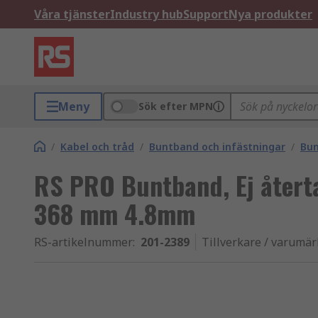
Våra tjänster
Industry hub
Support
Nya produkter
Meny
Sök efter MPN
/
Kabel och tråd
/
Buntband och infästningar
/
Bu
RS PRO Buntband, Ej återta
368 mm 4.8mm
RS-artikelnummer
:
201-2389
Tillverkare / varumä