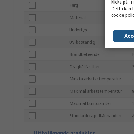
klicka på "H
Färg
S
Detta kan b
cookie poli
Material
Undertyp
E
Acc
UV-beständig
J
Brandbeteende
Draghållfasthet
Minsta arbetsstemperatur
Maximal arbetstemperatur
Maximal buntdiamter
Standarder/godkännanden
Hitta liknande produkter