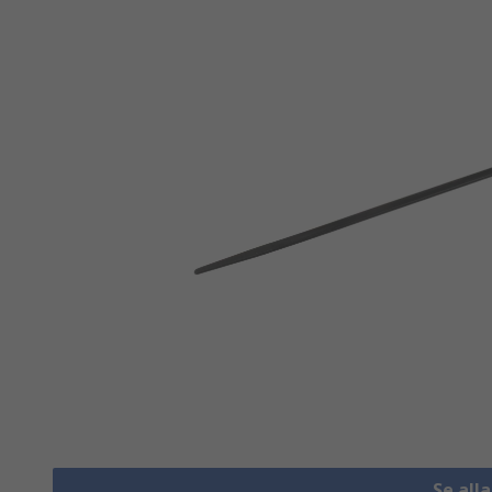
Se all