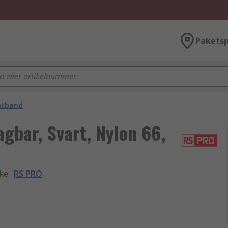
Paketsp
ntband
gbar, Svart, Nylon 66,
rke
:
RS PRO