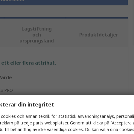
Lagstiftning
och
Produktdetaljer
ursprungsland
tt eller flera attribut.
Värde
RS PRO
368mm
kterar din integritet
Buntband
 cookies och annan teknik för statistisk användningsanalys, personal
a reklam på tredje parts webbplatser. Genom att klicka på "Acceptera a
4.8mm
u till behandling av icke väsentliga cookies. Du kan välja dina cooki