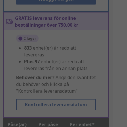
GRATIS leverans för online
beställningar över 750,00 kr
I lager
833
enhet(er) är redo att
levereras
Plus
97
enhet(er) är redo att
levereras från en annan plats
Behöver du mer?
Ange den kvantitet
du behöver och klicka på
"Kontrollera leveransdatum"
Kontrollera leveransdatum
Påse(ar)
Per påse
Per enhet*