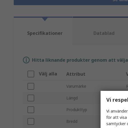
Specifikationer
Datablad
Hitta liknande produkter genom att välja e
Välj alla
Attribut
Varumärke
Längd
Vi respe
Produkttyp
Vi använder
för att vis
Bredd
samtycker d