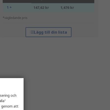
1 +
147,62 kr
1,476 kr
*vägledande pris
Lägg till din lista
isering och
lla"
es genom att