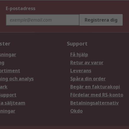
E-postadress
Registrera dig
ster
Support
sningar
Få hjälp
ng
Retur av varor
ortiment
Leverans
ning och analys
Spåra din order
ark
Begär en fakturakopi
Support
Fördelar med RS-konto
la säljteam
Betalningsalternativ
sningar
Okdo