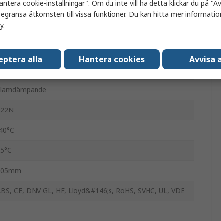
antera cookie-inställningar". Om du inte vill ha detta klickar du på "Avv
vart
egränsa åtkomsten till vissa funktioner. Du kan hitta mer information
cy
.
Nylon 66
j återtagbar
eptera alla
Hantera cookies
Avvisa a
a
Flamdämpande
222N
-40°C
85°C
105mm
ABS, CE, DNV GL, HF, Lloyd&#146;s, RoHS, SVHC, UL, VDE