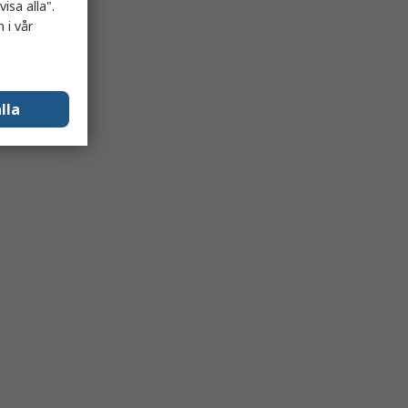
isa alla".
 i vår
lla