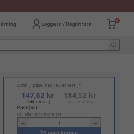
0
årning
Logga in / Registrera
Antal (1 påse med 100 enheter)*
147,62 kr
184,52 kr
(exkl. moms)
(inkl. moms)
Add
Påse(ar)
to
välj eller skriv kvantitet
Basket
Lägg i korgen