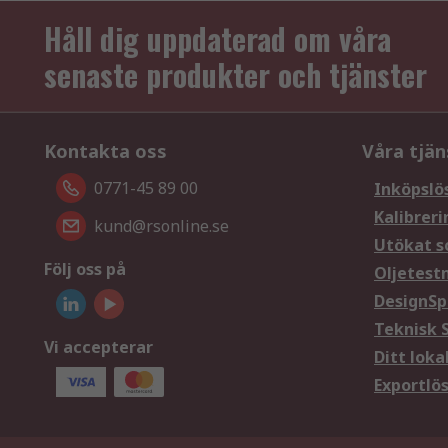
Håll dig uppdaterad om våra
senaste produkter och tjänster
Kontakta oss
Våra tjän
0771-45 89 00
Inköpslö
Kalibreri
kund@rsonline.se
Utökat s
Följ oss på
Oljetest
DesignSp
Teknisk 
Vi accepterar
Ditt loka
Exportlö