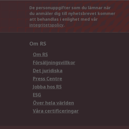
De personuppgifter som du lämnar när
du anmäler dig till nyhetsbrevet kommer
att behandlas i enlighet med vår
integritetspolicy
.
Om RS
Om RS
Försäljningsvillkor
Det juridiska
Press Centre
Jobba hos RS
ESG
Över hela världen
Våra certificeringar