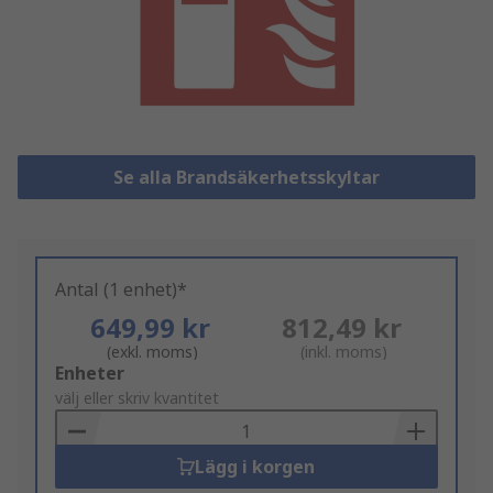
Se alla Brandsäkerhetsskyltar
Antal (1 enhet)*
649,99 kr
812,49 kr
(exkl. moms)
(inkl. moms)
Add
Enheter
to
välj eller skriv kvantitet
Basket
Lägg i korgen