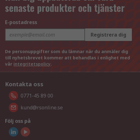
senaste produkter och tjänster
E-postadress
Registrera dig
De personuppgifter som du lämnar när du anmäler dig
till nyhetsbrevet kommer att behandlas i enlighet med
vår
integritetspolicy
.
Kontakta oss
0771-45 89 00
kund@rsonline.se
Följ oss på