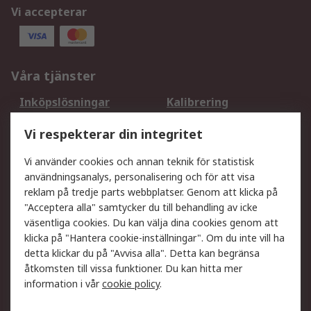
Vi accepterar
Våra tjänster
Inköpslösningar
Kalibrering
Utökat sortiment
Oljetestning och analys
Vi respekterar din integritet
DesignSpark
Teknisk Support
Ditt lokala säljteam
Exportlösningar
Vi använder cookies och annan teknik för statistisk
användningsanalys, personalisering och för att visa
reklam på tredje parts webbplatser. Genom att klicka på
Support
"Acceptera alla" samtycker du till behandling av icke
Få hjälp
Retur av varor
väsentliga cookies. Du kan välja dina cookies genom att
klicka på "Hantera cookie-inställningar". Om du inte vill ha
Leverans
Spåra din order
detta klickar du på "Avvisa alla". Detta kan begränsa
Begär en fakturakopi
Fördelar med RS-konto
åtkomsten till vissa funktioner. Du kan hitta mer
Betalningsalternativ
Okdo
information i vår
cookie policy
.