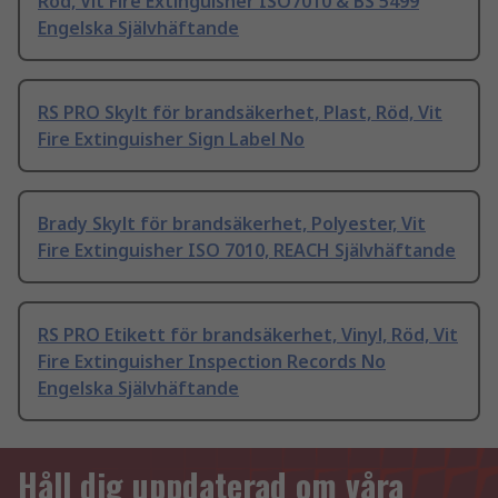
Röd, Vit Fire Extinguisher ISO7010 & BS 5499
Engelska Självhäftande
RS PRO Skylt för brandsäkerhet, Plast, Röd, Vit
Fire Extinguisher Sign Label No
Brady Skylt för brandsäkerhet, Polyester, Vit
Fire Extinguisher ISO 7010, REACH Självhäftande
RS PRO Etikett för brandsäkerhet, Vinyl, Röd, Vit
Fire Extinguisher Inspection Records No
Engelska Självhäftande
Håll dig uppdaterad om våra