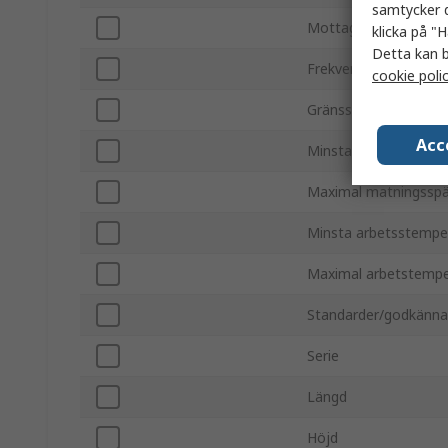
samtycker d
Mottagarkänslighet
klicka på "H
Detta kan b
Frekvens
cookie poli
Gränssnittstyp
Acc
Minsta matningsspän
Maximal matningsspä
Minsta arbetsstempe
Maximal arbetstempe
Standarder/godkänn
Serie
Längd
Höjd