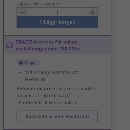
to
välj eller skriv kvantitet
Basket
Lägg i korgen
GRATIS leverans för online
beställningar över 750,00 kr
I lager
111
enhet(er) är redo att
levereras
Behöver du mer?
Ange den kvantitet
du behöver och klicka på
"Kontrollera leveransdatum"
Kontrollera leveransdatum