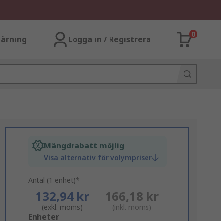
0
årning
Logga in / Registrera
Mängdrabatt möjlig
Visa alternativ för volympriser
Antal (1 enhet)*
132,94 kr
166,18 kr
(exkl. moms)
(inkl. moms)
Add
Enheter