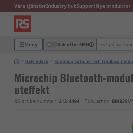
Våra tjänster
Industry hub
Support
Nya produkter
Meny
Sök efter MPN
/
Halvledare
/
Kommunikations- och trådlösa modu
Microchip Bluetooth-modul
uteffekt
RS-artikelnummer
:
212-4494
Tillv. art.nr
:
BM83SM1