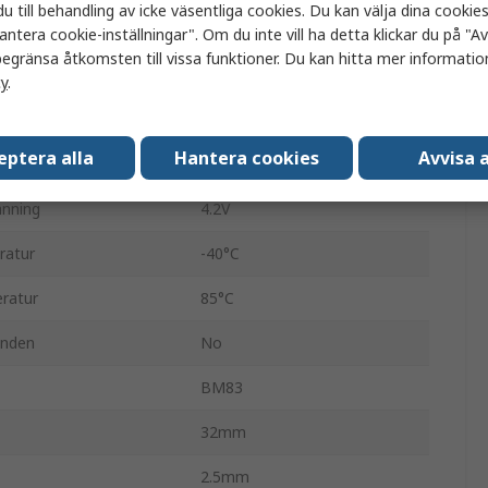
u till behandling av icke väsentliga cookies. Du kan välja dina cooki
-90dBm
antera cookie-inställningar". Om du inte vill ha detta klickar du på "Avv
egränsa åtkomsten till vissa funktioner. Du kan hitta mer information
2.48GHz
cy
.
I2S
eptera alla
Hantera cookies
Avvisa a
ning
3.3V
nning
4.2V
ratur
-40°C
ratur
85°C
anden
No
BM83
32mm
2.5mm