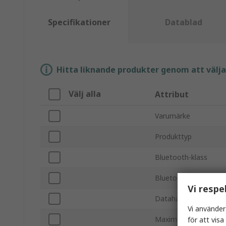
Specifikationer
Datablad
Hitta liknande produkter genom att välja e
Välj alla
Attribut
Varumärke
Produkttyp
Bluetooth-klass
Bluetooth-version
Vi respe
Datahastighet
Vi använder
Maximal uteffekt
för att vis