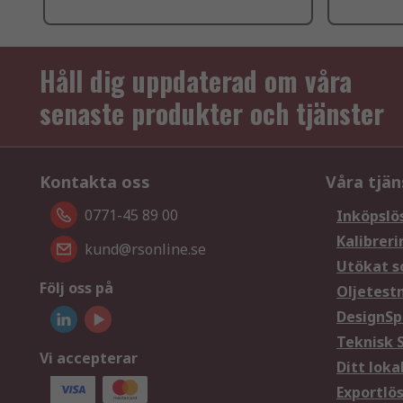
Håll dig uppdaterad om våra
senaste produkter och tjänster
Kontakta oss
Våra tjän
0771-45 89 00
Inköpslö
Kalibreri
kund@rsonline.se
Utökat s
Följ oss på
Oljetest
DesignSp
Teknisk 
Vi accepterar
Ditt loka
Exportlö