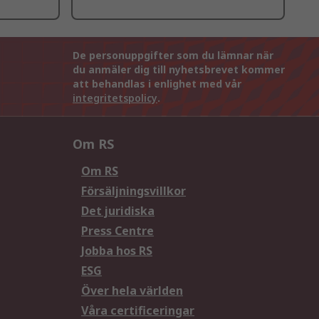
De personuppgifter som du lämnar när
du anmäler dig till nyhetsbrevet kommer
att behandlas i enlighet med vår
integritetspolicy
.
Om RS
Om RS
Försäljningsvillkor
Det juridiska
Press Centre
Jobba hos RS
ESG
Över hela världen
Våra certificeringar