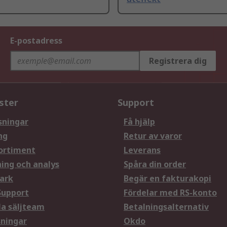
E-postadress
Registrera dig
ster
Support
sningar
Få hjälp
ng
Retur av varor
ortiment
Leverans
ning och analys
Spåra din order
ark
Begär en fakturakopi
Support
Fördelar med RS-konto
la säljteam
Betalningsalternativ
sningar
Okdo