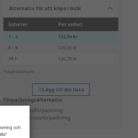
Alternativ för att köpa i bulk
Enheter
Per enhet
1 - 4
132,94 kr
5 - 9
129,58 kr
10 +
126,78 kr
*vägledande pris
Lägg till din lista
Förpackningsalternativ:
Standardförpackning
Produktionsförpackning
isering och
lla"