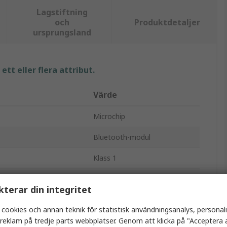
Lagstiftning
och
Produktdetaljer
ursprungsland
tt eller flera attribut.
Värde
Microchip
Bluetooth-modul
Klass 1
5.0
kterar din integritet
2Mbps
 cookies och annan teknik för statistisk användningsanalys, personal
10.4dBm
a reklam på tredje parts webbplatser. Genom att klicka på "Acceptera a