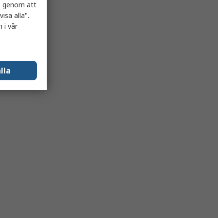
es genom att
isa alla".
 i vår
lla