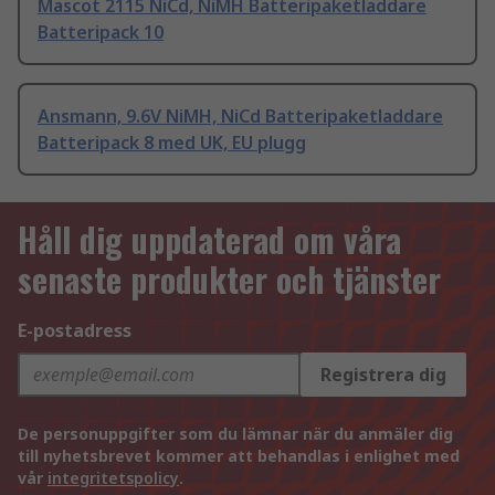
Mascot 2115 NiCd, NiMH Batteripaketladdare
Batteripack 10
Ansmann, 9.6V NiMH, NiCd Batteripaketladdare
Batteripack 8 med UK, EU plugg
Håll dig uppdaterad om våra
senaste produkter och tjänster
E-postadress
Registrera dig
De personuppgifter som du lämnar när du anmäler dig
till nyhetsbrevet kommer att behandlas i enlighet med
vår
integritetspolicy
.