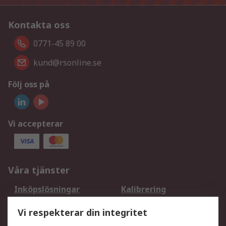
Kontakta oss
0771-45 89 00
kund@rsonline.se
Följ oss på
Vi accepterar
Våra tjänster
Inköpslösningar
Kalibrering
Utökat sortiment
Oljetestning och analys
Vi respekterar din integritet
DesignSpark
Teknisk Support