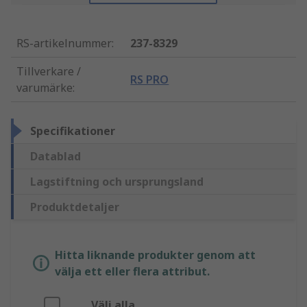
RS-artikelnummer
:
237-8329
Tillverkare /
RS PRO
varumärke
:
Specifikationer
Datablad
Lagstiftning och ursprungsland
Produktdetaljer
Hitta liknande produkter genom att
välja ett eller flera attribut.
Välj alla