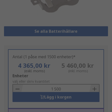
Se alla Batterihållare
Antal (1 påse med 1500 enheter)*
4 365,00 kr
5 460,00 kr
(exkl. moms)
(inkl. moms)
Add
Enheter
to
välj eller skriv kvantitet
Basket
Lägg i korgen