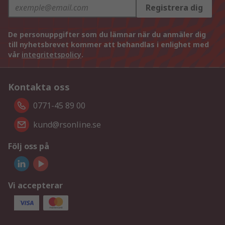
Registrera dig
De personuppgifter som du lämnar när du anmäler dig
till nyhetsbrevet kommer att behandlas i enlighet med
vår
integritetspolicy
.
Kontakta oss
0771-45 89 00
kund@rsonline.se
Följ oss på
Vi accepterar