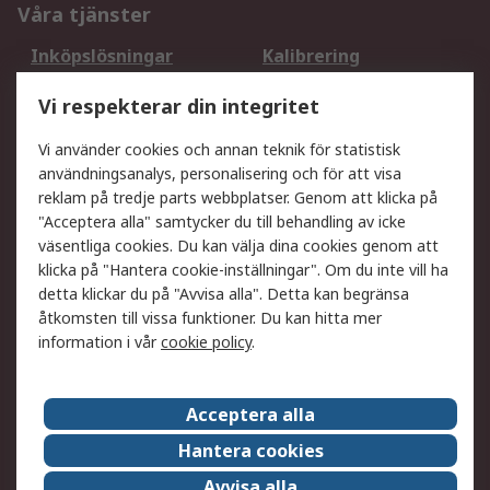
Våra tjänster
Inköpslösningar
Kalibrering
Utökat sortiment
Oljetestning och analys
Vi respekterar din integritet
DesignSpark
Teknisk Support
Ditt lokala säljteam
Exportlösningar
Vi använder cookies och annan teknik för statistisk
användningsanalys, personalisering och för att visa
reklam på tredje parts webbplatser. Genom att klicka på
Support
"Acceptera alla" samtycker du till behandling av icke
Få hjälp
Retur av varor
väsentliga cookies. Du kan välja dina cookies genom att
klicka på "Hantera cookie-inställningar". Om du inte vill ha
Leverans
Spåra din order
detta klickar du på "Avvisa alla". Detta kan begränsa
Begär en fakturakopi
Fördelar med RS-konto
åtkomsten till vissa funktioner. Du kan hitta mer
Betalningsalternativ
Okdo
information i vår
cookie policy
.
Om RS
Acceptera alla
Om RS
Försäljningsvillkor
Hantera cookies
Det juridiska
Press Centre
Avvisa alla