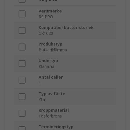
Varumärke
RS PRO
Kompatibel batteristorlek
CR1620
Produkttyp
Batteriklämma
Undertyp
Klämma
Antal celler
1
Typ av fäste
Yta
Kroppmaterial
Fosforbrons
Termineringstyp