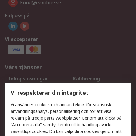
kund@rsonline.se
Följ oss på
Vi accepterar
Våra tjänster
Inköpslösningar
Kalibrering
Utökat sortiment
Oljetestning och analys
Vi respekterar din integritet
DesignSpark
Teknisk Support
Ditt lokala säljteam
Exportlösningar
Vi använder cookies och annan teknik för statistisk
användningsanalys, personalisering och för att visa
reklam på tredje parts webbplatser. Genom att klicka på
Support
"Acceptera alla" samtycker du till behandling av icke
Få hjälp
Retur av varor
väsentliga cookies. Du kan välja dina cookies genom att