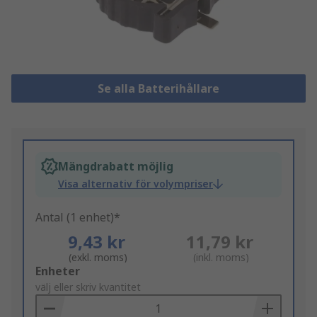
Se alla Batterihållare
Mängdrabatt möjlig
Visa alternativ för volympriser
Antal (1 enhet)*
9,43 kr
11,79 kr
(exkl. moms)
(inkl. moms)
Add
Enheter
to
välj eller skriv kvantitet
Basket