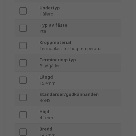
Undertyp
Hållare
Typ av fäste
Yta
Kroppmaterial
Termoplast för hög temperatur
Termineringstyp
Bladfjäder
Längd
15.4mm
Standarder/godkännanden
RoHS
Höjd
4.1mm
Bredd
14.2mm