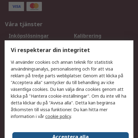
Våra tjänster
Inköpslösningar
Kalibrering
Utökat sortiment
Oljetestning och analys
Vi respekterar din integritet
DesignSpark
Teknisk Support
Ditt lokala säljteam
Exportlösningar
Vi använder cookies och annan teknik för statistisk
användningsanalys, personalisering och för att visa
reklam på tredje parts webbplatser. Genom att klicka på
Support
"Acceptera alla" samtycker du till behandling av icke
Få hjälp
Retur av varor
väsentliga cookies. Du kan välja dina cookies genom att
klicka på "Hantera cookie-inställningar". Om du inte vill ha
Leverans
Spåra din order
detta klickar du på "Avvisa alla". Detta kan begränsa
Begär en fakturakopi
Fördelar med RS-konto
åtkomsten till vissa funktioner. Du kan hitta mer
Betalningsalternativ
Okdo
information i vår
cookie policy
.
Om RS
Acceptera alla