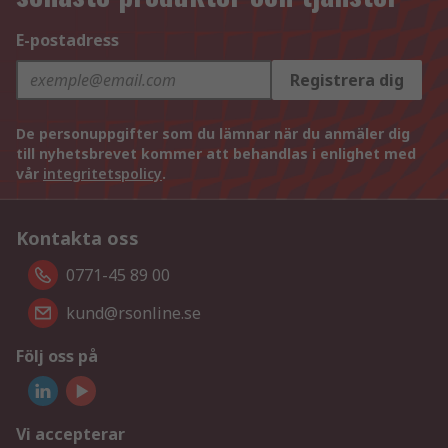
E-postadress
Registrera dig
De personuppgifter som du lämnar när du anmäler dig
till nyhetsbrevet kommer att behandlas i enlighet med
vår
integritetspolicy
.
Kontakta oss
0771-45 89 00
kund@rsonline.se
Följ oss på
Vi accepterar