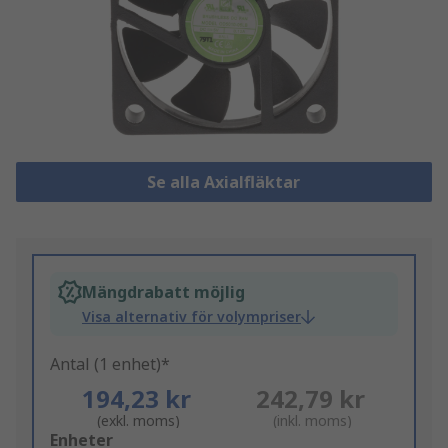
Se alla Axialfläktar
Mängdrabatt möjlig
Visa alternativ för volympriser
Antal (1 enhet)*
194,23 kr
242,79 kr
(exkl. moms)
(inkl. moms)
Add
Enheter