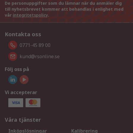
De personuppgifter som du lämnar när du anmäler dig
till nyhetsbrevet kommer att behandlas i enlighet med
vår
integritetspolicy
.
Kontakta oss
0771-45 89 00
kund@rsonline.se
Följ oss på
Vi accepterar
Våra tjänster
Inköpslösningar
Kalibrering