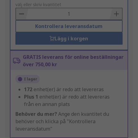
to
välj eller skriv kvantitet
Basket
Kontrollera leveransdatum
Lägg i korgen
GRATIS leverans för online beställningar
över 750,00 kr
I lager
172
enhet(er) är redo att levereras
Plus
1
enhet(er) är redo att levereras
från en annan plats
Behöver du mer?
Ange den kvantitet du
behöver och klicka på "Kontrollera
leveransdatum"