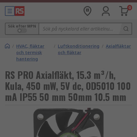
0
Sök efter MPN
/
HVAC, fläktar
/
Luftkonditionering
/
Axialfläktar
och termisk
och fläktar
hantering
RS PRO Axialfläkt, 15.3 m³/h,
Kula, 450 mW, 5V dc, OD5010 100
mA IP55 50 mm 50mm 10.5 mm