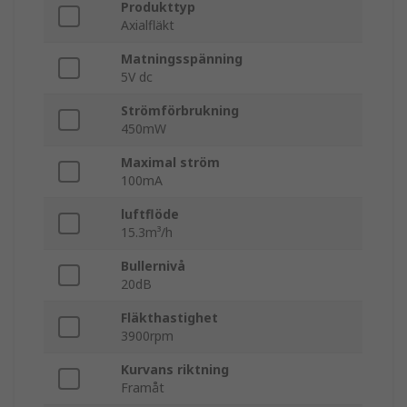
Produkttyp
Axialfläkt
Matningsspänning
5V dc
Strömförbrukning
450mW
Maximal ström
100mA
luftflöde
15.3m³/h
Bullernivå
20dB
Fläkthastighet
3900rpm
Kurvans riktning
Framåt