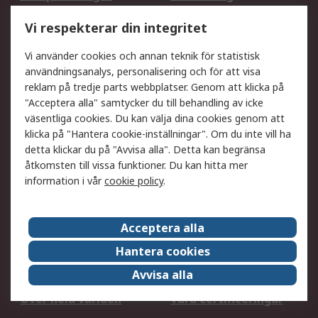
Utökat sortiment
Oljetestning och analys
Vi respekterar din integritet
DesignSpark
Teknisk Support
Ditt lokala säljteam
Exportlösningar
Vi använder cookies och annan teknik för statistisk
användningsanalys, personalisering och för att visa
reklam på tredje parts webbplatser. Genom att klicka på
Support
"Acceptera alla" samtycker du till behandling av icke
Få hjälp
Retur av varor
väsentliga cookies. Du kan välja dina cookies genom att
klicka på "Hantera cookie-inställningar". Om du inte vill ha
Leverans
Spåra din order
detta klickar du på "Avvisa alla". Detta kan begränsa
Begär en fakturakopi
Fördelar med RS-konto
åtkomsten till vissa funktioner. Du kan hitta mer
Betalningsalternativ
Okdo
information i vår
cookie policy
.
Om RS
Acceptera alla
Om RS
Försäljningsvillkor
Hantera cookies
Det juridiska
Press Centre
Avvisa alla
Jobba hos RS
ESG
Över hela världen
Våra certificeringar