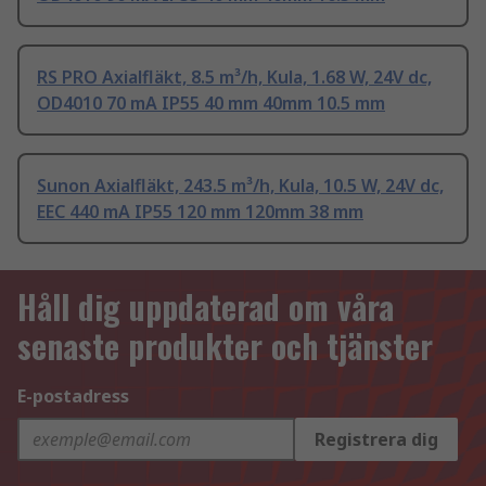
RS PRO Axialfläkt, 8.5 m³/h, Kula, 1.68 W, 24V dc,
OD4010 70 mA IP55 40 mm 40mm 10.5 mm
Sunon Axialfläkt, 243.5 m³/h, Kula, 10.5 W, 24V dc,
EEC 440 mA IP55 120 mm 120mm 38 mm
Håll dig uppdaterad om våra
senaste produkter och tjänster
E-postadress
Registrera dig