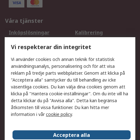
Våra tjänster
Inköpslösningar
Kalibrering
Utökat sortiment
Oljetestning och analys
Vi respekterar din integritet
DesignSpark
Teknisk Support
Ditt lokala säljteam
Exportlösningar
Vi använder cookies och annan teknik för statistisk
användningsanalys, personalisering och för att visa
reklam på tredje parts webbplatser. Genom att klicka på
Support
"Acceptera alla" samtycker du till behandling av icke
Få hjälp
Retur av varor
väsentliga cookies. Du kan välja dina cookies genom att
klicka på "Hantera cookie-inställningar". Om du inte vill ha
Leverans
Spåra din order
detta klickar du på "Avvisa alla". Detta kan begränsa
Begär en fakturakopi
Fördelar med RS-konto
åtkomsten till vissa funktioner. Du kan hitta mer
Betalningsalternativ
Okdo
information i vår
cookie policy
.
Om RS
Acceptera alla