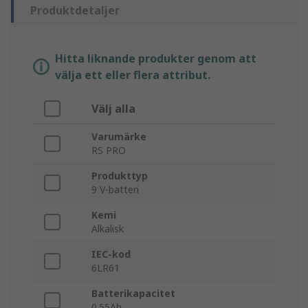
Produktdetaljer
Hitta liknande produkter genom att
välja ett eller flera attribut.
Välj alla
Varumärke
RS PRO
Produkttyp
9 V-batteri
Kemi
Alkalisk
IEC-kod
6LR61
Batterikapacitet
0.55Ah