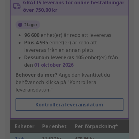
GRATIS leverans för online beställningar
över 750,00 kr
I lager
96 600
enhet(er) är redo att levereras
Plus
4 935
enhet(er) är redo att
levereras från en annan plats
Dessutom levereras
105
enhet(er) från
den
01 oktober 2026
Behöver du mer?
Ange den kvantitet du
behöver och klicka på "Kontrollera
leveransdatum"
Kontrollera leveransdatum
Enheter
Per enhet
Per förpackning*
15 +
31,577 kr
473,66 kr