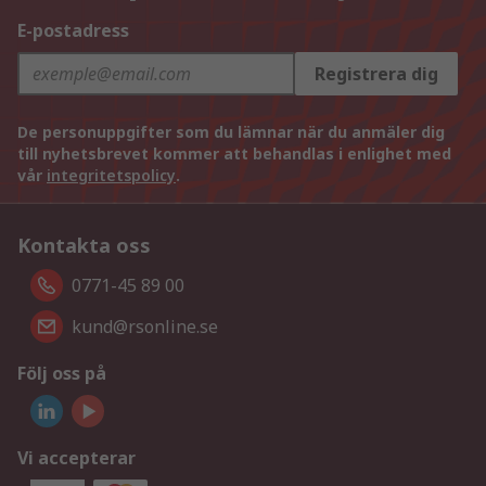
E-postadress
Registrera dig
De personuppgifter som du lämnar när du anmäler dig
till nyhetsbrevet kommer att behandlas i enlighet med
vår
integritetspolicy
.
Kontakta oss
0771-45 89 00
kund@rsonline.se
Följ oss på
Vi accepterar