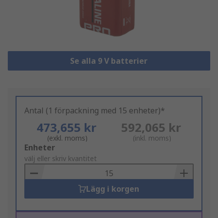
Se alla 9 V batterier
Antal (1 förpackning med 15 enheter)*
473,655 kr
592,065 kr
(exkl. moms)
(inkl. moms)
Add
Enheter
to
välj eller skriv kvantitet
Basket
Lägg i korgen