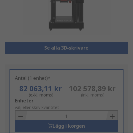
Se alla 3D-skrivare
Antal (1 enhet)*
82 063,11 kr
102 578,89 kr
(exkl. moms)
(inkl. moms)
Add
Enheter
to
välj eller skriv kvantitet
Basket
Lägg i korgen