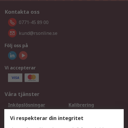
Kontakta oss
0771-45 89 00
kund@rsonline.se
Följ oss på
Vi accepterar
Våra tjänster
Inköpslösningar
Kalibrering
Utökat sortiment
Oljetestning och analys
Vi respekterar din integritet
DesignSpark
Teknisk Support