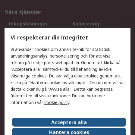
Våra tjänster
Inköpslösningar
Kalibrering
Utökat sortiment
Oljetestning och analys
Vi respekterar din integritet
DesignSpark
Teknisk Support
Ditt lokala säljteam
Exportlösningar
Vi använder cookies och annan teknik för statistisk
användningsanalys, personalisering och för att visa
reklam på tredje parts webbplatser. Genom att klicka på
Support
"Acceptera alla" samtycker du till behandling av icke
Få hjälp
Retur av varor
väsentliga cookies. Du kan välja dina cookies genom att
klicka på "Hantera cookie-inställningar". Om du inte vill ha
Leverans
Spåra din order
detta klickar du på "Avvisa alla". Detta kan begränsa
Begär en fakturakopi
Fördelar med RS-konto
åtkomsten till vissa funktioner. Du kan hitta mer
Betalningsalternativ
Okdo
information i vår
cookie policy
.
Om RS
Acceptera alla
Om RS
Försäljningsvillkor
Hantera cookies