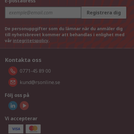
E-postadress
Registrera dig
De personuppgifter som du lämnar när du anmäler dig
till nyhetsbrevet kommer att behandlas i enlighet med
vår
integritetspolicy
.
Kontakta oss
0771-45 89 00
kund@rsonline.se
Följ oss på
Vi accepterar