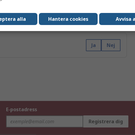
ontakta dig om vi behöver ytterligare uppgifter
eptera alla
Hantera cookies
Avvisa a
gar och du får ett mail skickat till dig som bekräftar
Ja
Nej
E-postadress
Registrera dig