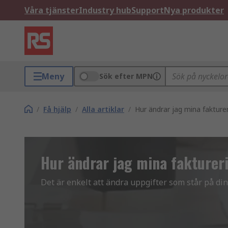
Våra tjänster
Industry hub
Support
Nya produkter
Meny
Sök efter MPN
/
Få hjälp
/
Alla artiklar
/
Hur ändrar jag mina fakture
Hur ändrar jag mina fakturer
Det är enkelt att ändra uppgifter som står på din