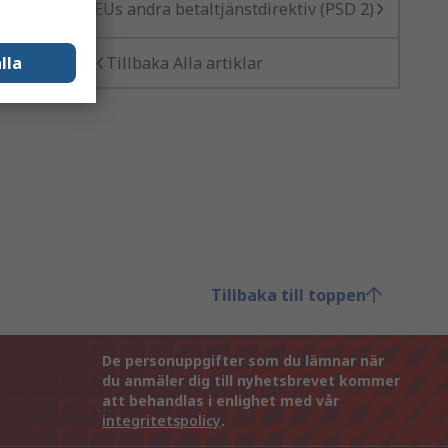
EUs andra betaltjänstdirektiv (PSD 2)
lla
Tillbaka Alla artiklar
Tillbaka till toppen
De personuppgifter som du lämnar när
du anmäler dig till nyhetsbrevet kommer
att behandlas i enlighet med vår
integritetspolicy
.