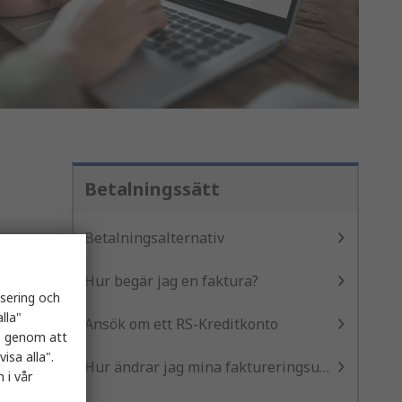
Betalningssätt
Betalningsalternativ
Hur begär jag en faktura?
isering och
lla"
Ansök om ett RS-Kreditkonto
es genom att
isa alla".
Hur ändrar jag mina faktureringsuppgifter?
 i vår