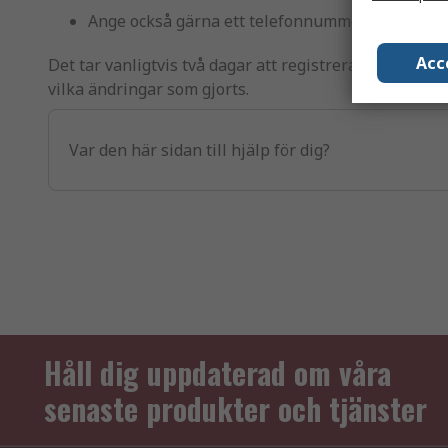
Ange också gärna ett telefonnummer så vi kan k
Acc
Det tar vanligtvis två dagar att registrera dina ändrin
vilka ändringar som gjorts.
Var den här sidan till hjälp för dig?
Håll dig uppdaterad om våra
senaste produkter och tjänster