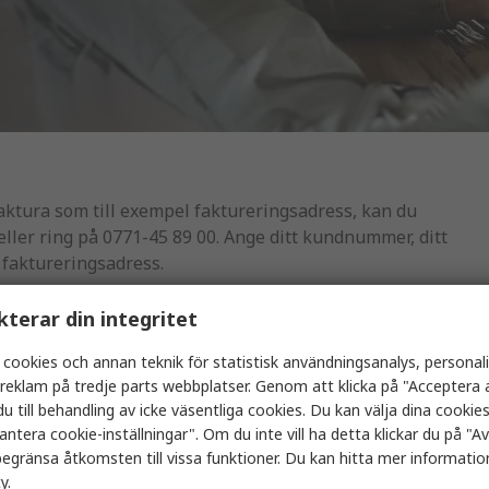
ktura som till exempel faktureringsadress, kan du
eller ring på 0771-45 89 00. Ange ditt kundnummer, ditt
 faktureringsadress.
s.rsgroup.com
med följande information:
kterar din integritet
 cookies och annan teknik för statistisk användningsanalys, personal
a reklam på tredje parts webbplatser. Genom att klicka på "Acceptera a
u till behandling av icke väsentliga cookies. Du kan välja dina cooki
antera cookie-inställningar". Om du inte vill ha detta klickar du på "Avv
egränsa åtkomsten till vissa funktioner. Du kan hitta mer information
 faktureringsadress
cy
.