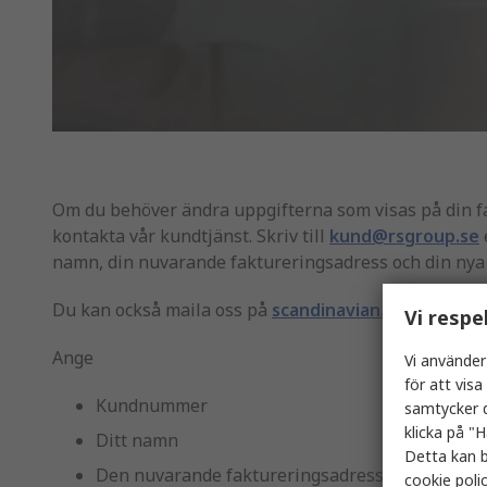
Om du behöver ändra uppgifterna som visas på din fa
kontakta vår kundtjänst. Skriv till
kund@rsgroup.se
namn, din nuvarande faktureringsadress och din nya
Du kan också maila oss på
scandinavian.database@r
Vi respe
Ange
Vi använder
för att vis
Kundnummer
samtycker d
klicka på "H
Ditt namn
Detta kan b
Den nuvarande faktureringsadress och den nya
cookie poli